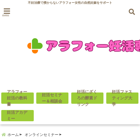
不妊治療で授からないアラフォー女性の自然妊娠をサポート
menu
アラフォー
妊活にざく
妊活ファス
妊活セミナ
妊活の教科
ろの酵素ド
ティング大
ー＆相談会
書
リンク
学
妊活アカデ
ミー
ホーム
オンラインセミナー