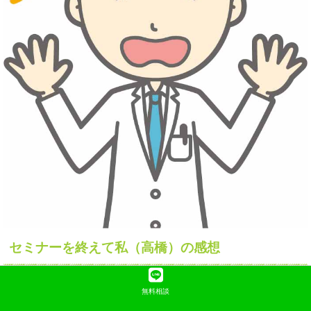
セミナーを終えて私（高橋）の感想
セミナーの情報量が多すぎるかな…(^^;
無料相談