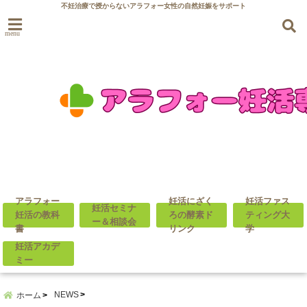
不妊治療で授からないアラフォー女性の自然妊娠をサポート
menu
アラフォー
妊活にざく
妊活ファス
妊活セミナ
妊活の教科
ろの酵素ド
ティング大
ー＆相談会
書
リンク
学
妊活アカデ
ミー
NEWS
ホーム