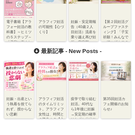
電子書籍【アラ
アラフィフ妊活
妊娠・安定期報
【第２回妊活グ
フォー妊活の教
の可能性【心づ
告（40歳２人
ループファステ
科書】～ヒミツ
くり】
目妊活）流産を
ィング】「子宝
の５ステップ～
乗り越え再び妊
祈願！みんなで
「子宝に恵まれ
娠→安定期
一緒にザクロの
たいならその妊
酵素ドリンクで
最新記事 -
New Posts
-
活をおやめなさ
妊活ファスティ
い」
ング♪」
妊娠・出産とい
アラフィフ妊活
疫学で取り組む
第35回妊活カ
う執着を捨てら
のタイムリミッ
妊活。40代な
フェ開催のお知
れず、授からな
ト。アラフィフ
ら1年後に妊娠
らせ♪
い悲劇
女性は、時間と
→安定期の確率
の勝負！？【心
はわずか〇〇％
づくり⇆体づく
程度【体づく
り】
り・心づくり】