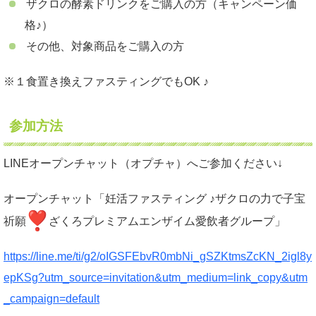
ザクロの酵素ドリンクをご購入の方（キャンペーン価
格♪）
その他、対象商品をご購入の方
※１食置き換えファスティングでもOK ♪
参加方法
LINEオープンチャット（オプチャ）へご参加ください↓
オープンチャット「妊活ファスティング ♪ザクロの力で子宝
祈願
ざくろプレミアムエンザイム愛飲者グループ」
https://line.me/ti/g2/oIGSFEbvR0mbNi_gSZKtmsZcKN_2igl8y
epKSg?utm_source=invitation&utm_medium=link_copy&utm
_campaign=default