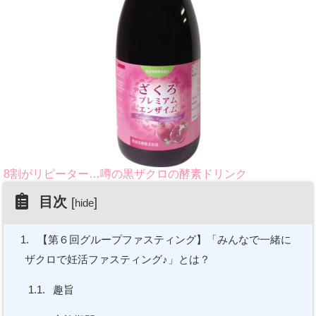
8割がリピーター…噂の黒ザクロの酵素ドリンク
目次
[
]
hide
1.
【第６回グループファスティング】「みんなで一緒に
ザクロで妊活ファスティング♪」とは？
1.1.
趣旨