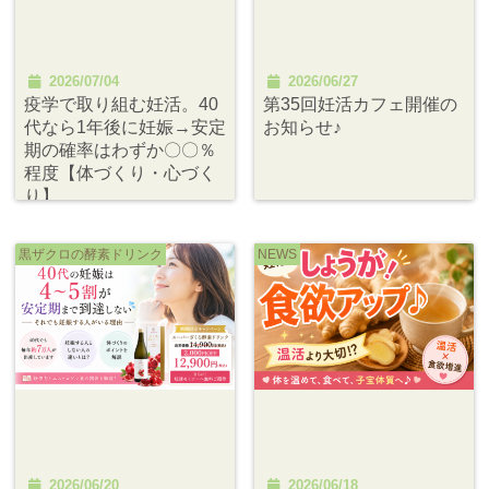
2026/07/04
2026/06/27
疫学で取り組む妊活。40
第35回妊活カフェ開催の
代なら1年後に妊娠→安定
お知らせ♪
期の確率はわずか〇〇％
程度【体づくり・心づく
り】
黒ザクロの酵素ドリンク
NEWS
2026/06/20
2026/06/18