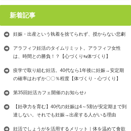
新着記事
妊娠・出産という執着を捨てられず、授からない悲劇
アラフィフ妊活のタイムリミット。アラフィフ女性
は、時間との勝負！？【心づくり⇆体づくり】
疫学で取り組む妊活。40代なら1年後に妊娠→安定期
の確率はわずか〇〇％程度【体づくり・心づくり】
第35回妊活カフェ開催のお知らせ♪
【妊孕力を育む】40代の妊娠は4～5割が安定期まで到
達しない。それでも妊娠→出産する人がいる理由
妊活でしょうがを活用するメリット｜体を温めて食欲