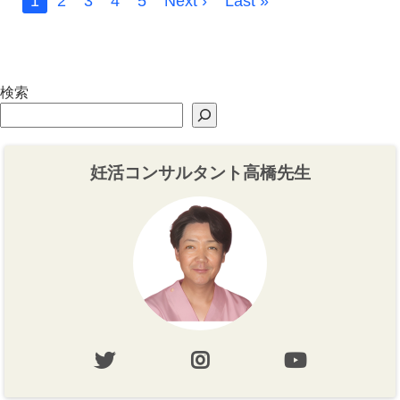
1
2
3
4
5
Next ›
Last »
検索
妊活コンサルタント高橋先生