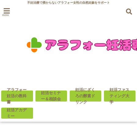
不妊治療で授からないアラフォー女性の自然妊娠をサポート
menu
アラフォー
妊活にざく
妊活ファス
妊活セミナ
妊活の教科
ろの酵素ド
ティング大
ー＆相談会
書
リンク
学
妊活アカデ
ミー