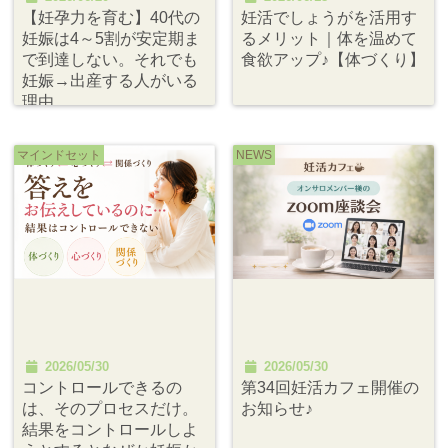
【妊孕力を育む】40代の
妊活でしょうがを活用す
妊娠は4～5割が安定期ま
るメリット｜体を温めて
で到達しない。それでも
食欲アップ♪【体づくり】
妊娠→出産する人がいる
理由
マインドセット
NEWS
2026/05/30
2026/05/30
コントロールできるの
第34回妊活カフェ開催の
は、そのプロセスだけ。
お知らせ♪
結果をコントロールしよ