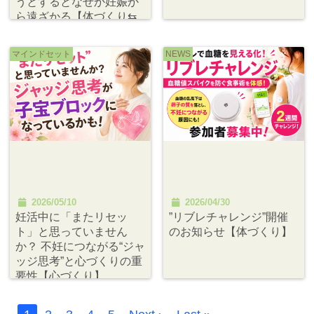
うとするとなぜか妊娠か
ら遠ざかる【体づくり⇆
心づくり⇆関係づくり】
マインドセット
NEWS
2026/05/10
2026/04/30
妊活中に「またリセッ
”リブレチャレンジ”開催
ト」と思っていません
のお知らせ【体づくり】
か？ 不妊につながる“ジャ
ッジ思考”と心づくりの重
要性【心づくり】