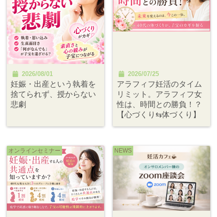
2026/08/01
2026/07/25
妊娠・出産という執着を
アラフィフ妊活のタイム
捨てられず、授からない
リミット。アラフィフ女
悲劇
性は、時間との勝負！？
【心づくり⇆体づくり】
オンラインセミナー
NEWS