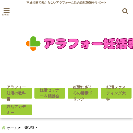
不妊治療で授からないアラフォー女性の自然妊娠をサポート
menu
アラフォー
妊活にざく
妊活ファス
妊活セミナ
妊活の教科
ろの酵素ド
ティング大
ー＆相談会
書
リンク
学
妊活アカデ
ミー
NEWS
ホーム