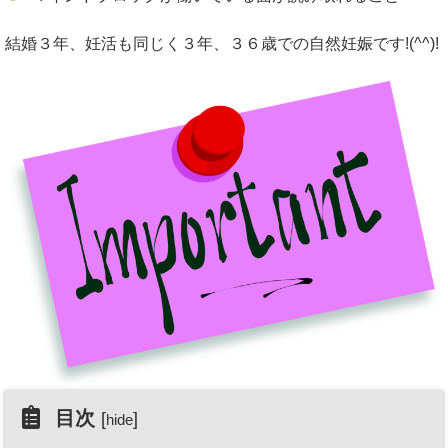
結婚３年、妊活も同じく３年、３６歳での自然妊娠です!(^^)!
目次
[
]
hide