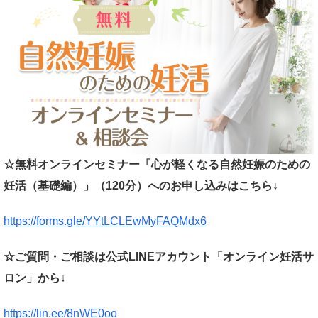
☆無料オンラインセミナー「心が軽くなる自然妊娠のための
妊活（基礎編）」（120分）へのお申し込みはこちら↓
https://forms.gle/YYtLCLEwMyFAQMdx6
☆ご質問・ご相談は公式LINEアカウント「オンライン妊活サ
ロン」から↓
https://lin.ee/8nWE0oo