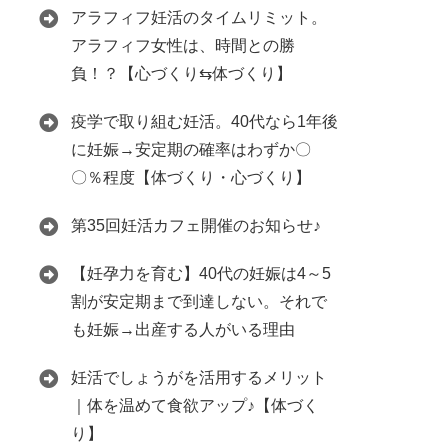
アラフィフ妊活のタイムリミット。
アラフィフ女性は、時間との勝
負！？【心づくり⇆体づくり】
疫学で取り組む妊活。40代なら1年後
に妊娠→安定期の確率はわずか〇
〇％程度【体づくり・心づくり】
第35回妊活カフェ開催のお知らせ♪
【妊孕力を育む】40代の妊娠は4～5
割が安定期まで到達しない。それで
も妊娠→出産する人がいる理由
妊活でしょうがを活用するメリット
｜体を温めて食欲アップ♪【体づく
り】