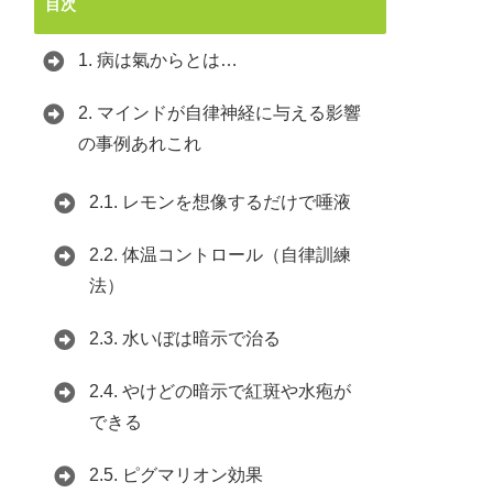
目次
1.
病は氣からとは…
2.
マインドが自律神経に与える影響
の事例あれこれ
2.1.
レモンを想像するだけで唾液
2.2.
体温コントロール（自律訓練
法）
2.3.
水いぼは暗示で治る
2.4.
やけどの暗示で紅斑や水疱が
できる
2.5.
ピグマリオン効果