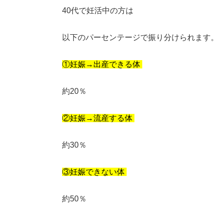
40代で妊活中の方は
以下のパーセンテージで振り分けられます
①妊娠→出産できる体
約20％
②妊娠→流産する体
約30％
③妊娠できない体
約50％