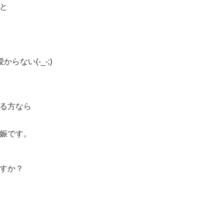
と
ない(-_-;)
る方なら
娠です。
すか？