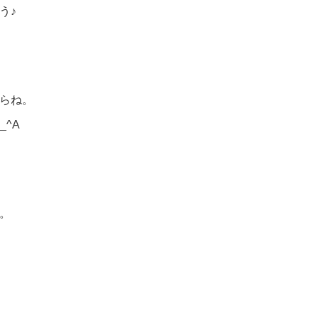
う♪
らね。
_^A
。