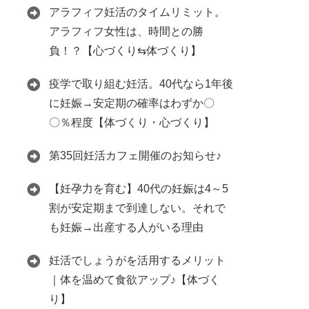
アラフィフ妊活のタイムリミット。
アラフィフ女性は、時間との勝
負！？【心づくり⇆体づくり】
疫学で取り組む妊活。40代なら1年後
に妊娠→安定期の確率はわずか〇
〇％程度【体づくり・心づくり】
第35回妊活カフェ開催のお知らせ♪
【妊孕力を育む】40代の妊娠は4～5
割が安定期まで到達しない。それで
も妊娠→出産する人がいる理由
妊活でしょうがを活用するメリット
｜体を温めて食欲アップ♪【体づく
り】