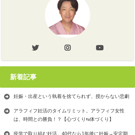
新着記事
妊娠・出産という執着を捨てられず、授からない悲劇
アラフィフ妊活のタイムリミット。アラフィフ女性
は、時間との勝負！？【心づくり⇆体づくり】
疫学で取り組む妊活。40代なら1年後に妊娠→安定期