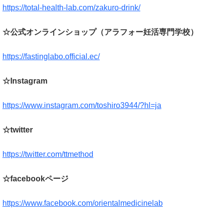
https://total-health-lab.com/zakuro-drink/
☆公式オンラインショップ（アラフォー妊活専門学校）
https://fastinglabo.official.ec/
☆Instagram
https://www.instagram.com/toshiro3944/?hl=ja
☆twitter
https://twitter.com/ttmethod
☆facebookページ
https://www.facebook.com/orientalmedicinelab