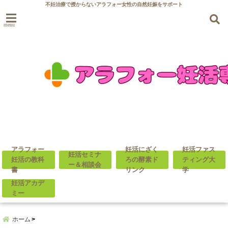
不妊治療で授からないアラフォー女性の自然妊娠をサポート
menu
アラフォー
妊活にざく
妊活ファス
妊活セミナ
妊活の教科
ろの酵素ド
ティング大
ー＆相談会
書
リンク
学
妊活アカデ
ミー
ホーム