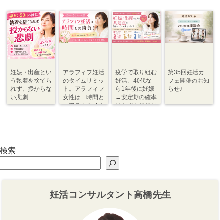
妊娠・出産とい
アラフィフ妊活
疫学で取り組む
第35回妊活カ
う執着を捨てら
のタイムリミッ
妊活。40代な
フェ開催のお知
れず、授からな
ト。アラフィフ
ら1年後に妊娠
らせ♪
い悲劇
女性は、時間と
→安定期の確率
の勝負！？【心
はわずか〇〇％
づくり⇆体づく
程度【体づく
り】
り・心づくり】
検索
妊活コンサルタント高橋先生