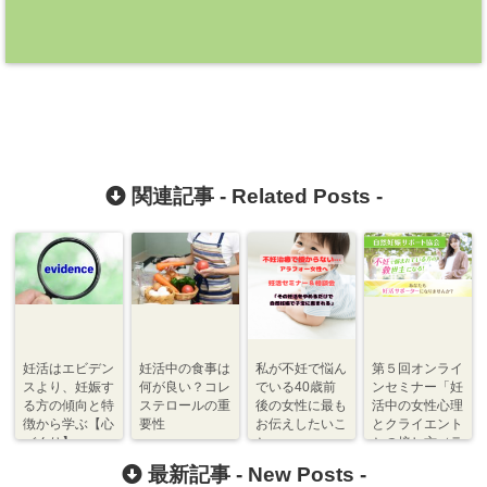
関連記事 -
Related Posts
-
妊活はエビデン
妊活中の食事は
私が不妊で悩ん
第５回オンライ
スより、妊娠す
何が良い？コレ
でいる40歳前
ンセミナー「妊
る方の傾向と特
ステロールの重
後の女性に最も
活中の女性心理
徴から学ぶ【心
要性
お伝えしたいこ
とクライエント
づくり】
と
との接し方（ラ
ポール形成）」
最新記事 -
New Posts
-