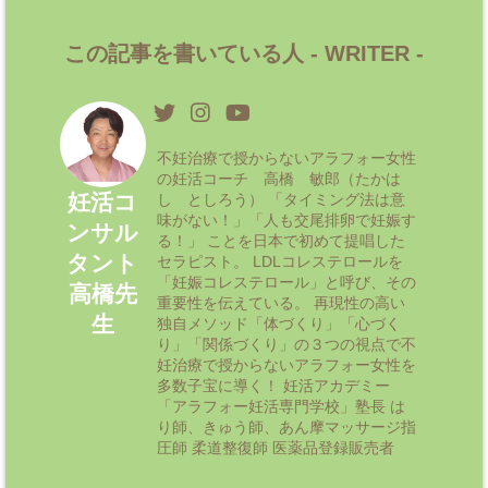
この記事を書いている人 -
WRITER
-
不妊治療で授からないアラフォー女性
の妊活コーチ 高橋 敏郎（たかは
妊活コ
し としろう） 「タイミング法は意
味がない！」「人も交尾排卵で妊娠す
ンサル
る！」 ことを日本で初めて提唱した
タント
セラピスト。 LDLコレステロールを
「妊娠コレステロール」と呼び、その
高橋先
重要性を伝えている。 再現性の高い
生
独自メソッド「体づくり」「心づく
り」「関係づくり」の３つの視点で不
妊治療で授からないアラフォー女性を
多数子宝に導く！ 妊活アカデミー
「アラフォー妊活専門学校」塾長 は
り師、きゅう師、あん摩マッサージ指
圧師 柔道整復師 医薬品登録販売者