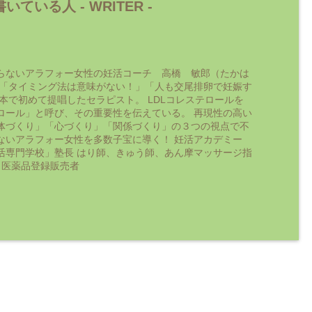
いている人 -
WRITER
-
らないアラフォー女性の妊活コーチ 高橋 敏郎（たかは
 「タイミング法は意味がない！」「人も交尾排卵で妊娠す
日本で初めて提唱したセラピスト。 LDLコレステロールを
ロール」と呼び、その重要性を伝えている。 再現性の高い
体づくり」「心づくり」「関係づくり」の３つの視点で不
ないアラフォー女性を多数子宝に導く！ 妊活アカデミー
活専門学校」塾長 はり師、きゅう師、あん摩マッサージ指
 医薬品登録販売者