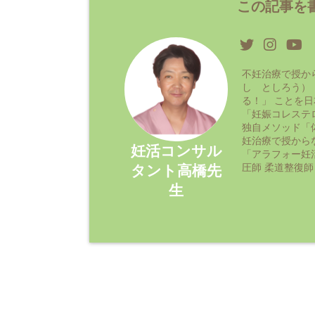
この記事を書
不妊治療で授か
し としろう）
る！」 ことを
「妊娠コレステ
独自メソッド「
妊治療で授から
妊活コンサル
「アラフォー妊
圧師 柔道整復師
タント高橋先
生