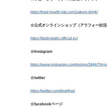
https://total-health-lab.com/zakuro-drink/
☆公式オンラインショップ（アラフォー妊活
https://fastinglabo.official.ec/
☆Instagram
https://www.instagram.com/toshiro3944/?hl=j
☆twitter
https://twitter.com/ttmethod
☆facebookページ