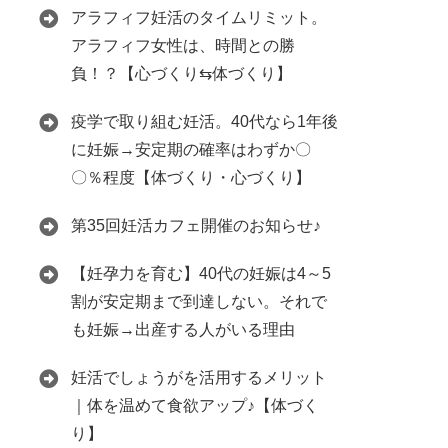
アラフィフ妊活のタイムリミット。
アラフィフ女性は、時間との勝
負！？【心づくり⇆体づくり】
疫学で取り組む妊活。40代なら1年後
に妊娠→安定期の確率はわずか〇
〇％程度【体づくり・心づくり】
第35回妊活カフェ開催のお知らせ♪
【妊孕力を育む】40代の妊娠は4～5
割が安定期まで到達しない。それで
も妊娠→出産する人がいる理由
妊活でしょうがを活用するメリット
｜体を温めて食欲アップ♪【体づく
り】