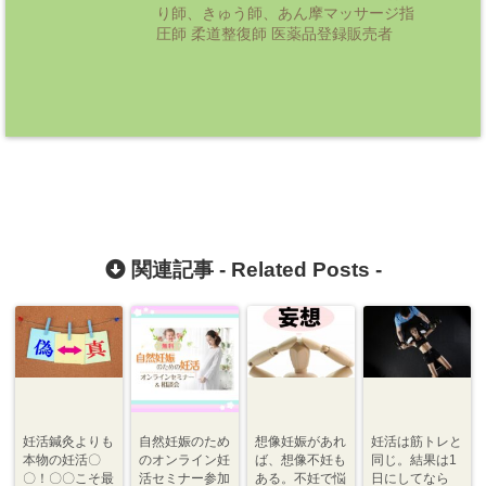
り師、きゅう師、あん摩マッサージ指
圧師 柔道整復師 医薬品登録販売者
関連記事 -
Related Posts
-
妊活鍼灸よりも
自然妊娠のため
想像妊娠があれ
妊活は筋トレと
本物の妊活〇
のオンライン妊
ば、想像不妊も
同じ。結果は1
〇！〇〇こそ最
活セミナー参加
ある。不妊で悩
日にしてなら