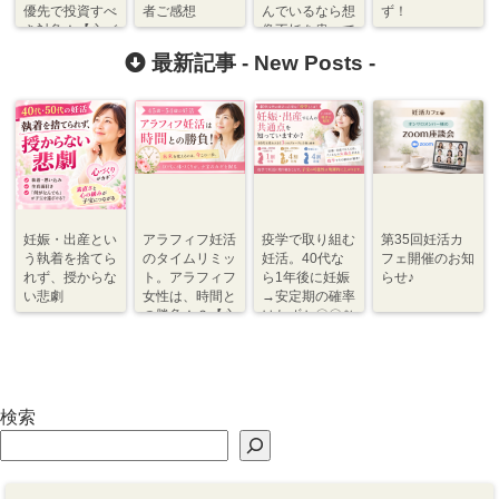
優先で投資すべ
者ご感想
んでいるなら想
ず！
き対象！【心づ
像不妊を患って
くり】
いる？【心づく
最新記事 -
New Posts
-
り】
妊娠・出産とい
アラフィフ妊活
疫学で取り組む
第35回妊活カ
う執着を捨てら
のタイムリミッ
妊活。40代な
フェ開催のお知
れず、授からな
ト。アラフィフ
ら1年後に妊娠
らせ♪
い悲劇
女性は、時間と
→安定期の確率
の勝負！？【心
はわずか〇〇％
づくり⇆体づく
程度【体づく
り】
り・心づくり】
検索