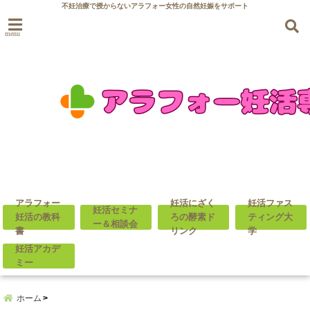
不妊治療で授からないアラフォー女性の自然妊娠をサポート
menu
アラフォー
妊活にざく
妊活ファス
妊活セミナ
妊活の教科
ろの酵素ド
ティング大
ー＆相談会
書
リンク
学
妊活アカデ
ミー
ホーム