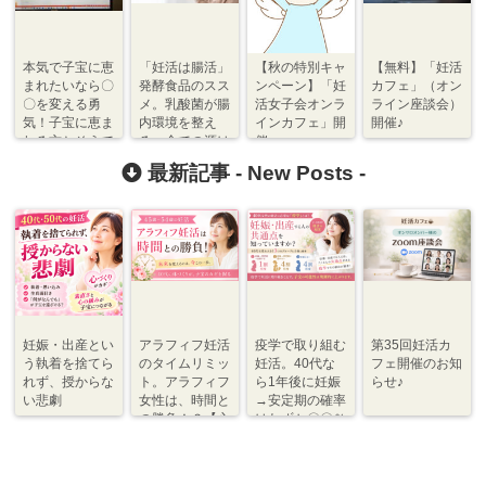
本気で子宝に恵
「妊活は腸活」
【秋の特別キャ
【無料】「妊活
まれたいなら〇
発酵食品のスス
ンペーン】「妊
カフェ」（オン
〇を変える勇
メ。乳酸菌が腸
活女子会オンラ
ライン座談会）
気！子宝に恵ま
内環境を整え
インカフェ」開
開催♪
れる方とそうで
る。全ての源は
催♪
ない方の違いと
腸。
最新記事 -
New Posts
-
は？
妊娠・出産とい
アラフィフ妊活
疫学で取り組む
第35回妊活カ
う執着を捨てら
のタイムリミッ
妊活。40代な
フェ開催のお知
れず、授からな
ト。アラフィフ
ら1年後に妊娠
らせ♪
い悲劇
女性は、時間と
→安定期の確率
の勝負！？【心
はわずか〇〇％
づくり⇆体づく
程度【体づく
り】
り・心づくり】