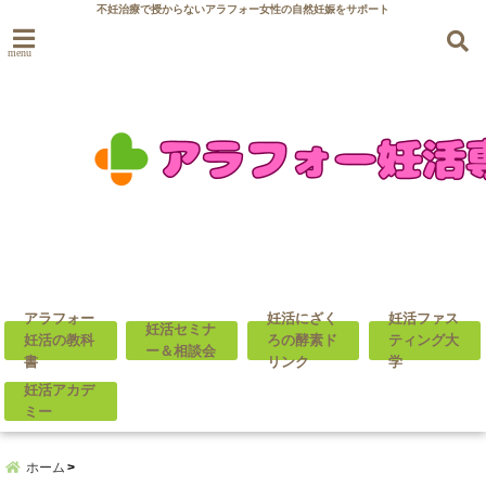
不妊治療で授からないアラフォー女性の自然妊娠をサポート
menu
アラフォー
妊活にざく
妊活ファス
妊活セミナ
妊活の教科
ろの酵素ド
ティング大
ー＆相談会
書
リンク
学
妊活アカデ
ミー
ホーム