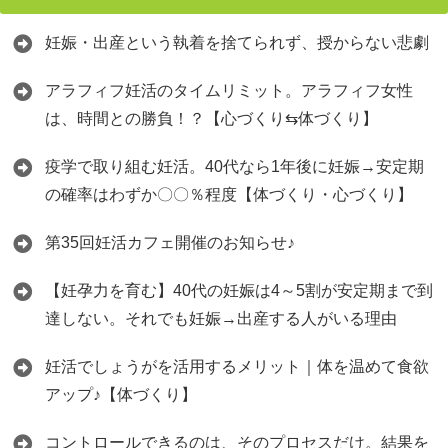
妊娠・出産という執着を捨てられず、授からない悲劇
アラフィフ妊活のタイムリミット。アラフィフ女性
は、時間との勝負！？【心づくり⇆体づくり】
疫学で取り組む妊活。40代なら1年後に妊娠→安定期
の確率はわずか〇〇％程度【体づくり・心づくり】
第35回妊活カフェ開催のお知らせ♪
【妊孕力を育む】40代の妊娠は4～5割が安定期まで到
達しない。それでも妊娠→出産する人がいる理由
妊活でしょうがを活用するメリット｜体を温めて食欲
アップ♪【体づくり】
コントロールできるのは、そのプロセスだけ。結果を