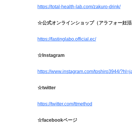
https://total-health-lab.com/zakuro-drink/
☆公式オンラインショップ（アラフォー妊活
https://fastinglabo.official.ec/
☆Instagram
https://www.instagram.com/toshiro3944/?hl=j
☆twitter
https://twitter.com/ttmethod
☆facebookページ