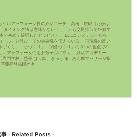
らないアラフォー女性の妊活コーチ 高橋 敏郎（たかは
 「タイミング法は意味がない！」「人も交尾排卵で妊娠す
日本で初めて提唱したセラピスト。 LDLコレステロールを
ロール」と呼び、その重要性を伝えている。 再現性の高い
体づくり」「心づくり」「関係づくり」の３つの視点で不
ないアラフォー女性を多数子宝に導く！ 妊活アカデミー
活専門学校」塾長 はり師、きゅう師、あん摩マッサージ指
 医薬品登録販売者
事 -
Related Posts
-