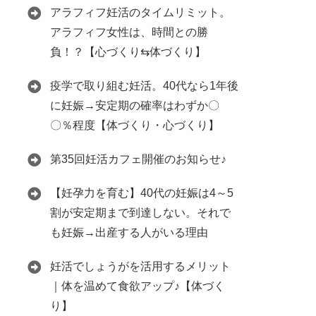
アラフィフ妊活のタイムリミット。
アラフィフ女性は、時間との勝
負！？【心づくり⇆体づくり】
疫学で取り組む妊活。40代なら1年後
に妊娠→安定期の確率はわずか〇
〇％程度【体づくり・心づくり】
第35回妊活カフェ開催のお知らせ♪
【妊孕力を育む】40代の妊娠は4～5
割が安定期まで到達しない。それで
も妊娠→出産する人がいる理由
妊活でしょうがを活用するメリット
｜体を温めて食欲アップ♪【体づく
り】