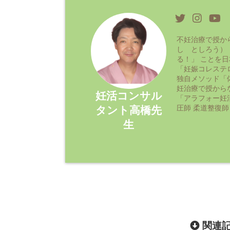
不妊治療で授か
し としろう）
る！」 ことを
「妊娠コレステ
独自メソッド「
妊治療で授から
妊活コンサル
「アラフォー妊
圧師 柔道整復師
タント高橋先
生
関連記