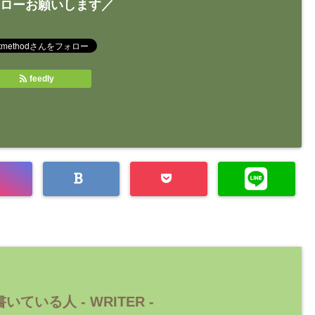
ローお願いします／
feedly
いている人 -
WRITER
-