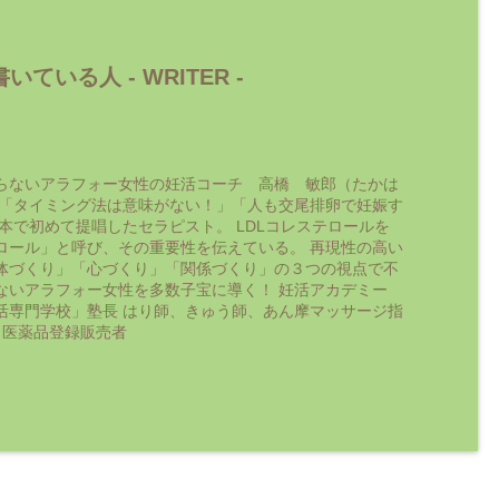
いている人 -
WRITER
-
らないアラフォー女性の妊活コーチ 高橋 敏郎（たかは
 「タイミング法は意味がない！」「人も交尾排卵で妊娠す
日本で初めて提唱したセラピスト。 LDLコレステロールを
ロール」と呼び、その重要性を伝えている。 再現性の高い
体づくり」「心づくり」「関係づくり」の３つの視点で不
ないアラフォー女性を多数子宝に導く！ 妊活アカデミー
活専門学校」塾長 はり師、きゅう師、あん摩マッサージ指
 医薬品登録販売者