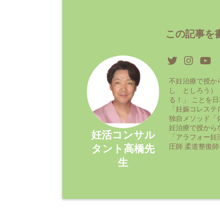
この記事を書
不妊治療で授か
し としろう）
る！」 ことを
「妊娠コレステ
独自メソッド「
妊治療で授から
妊活コンサル
「アラフォー妊
圧師 柔道整復師
タント高橋先
生