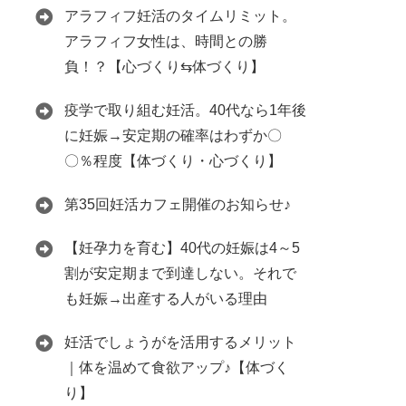
アラフィフ妊活のタイムリミット。
アラフィフ女性は、時間との勝
負！？【心づくり⇆体づくり】
疫学で取り組む妊活。40代なら1年後
に妊娠→安定期の確率はわずか〇
〇％程度【体づくり・心づくり】
第35回妊活カフェ開催のお知らせ♪
【妊孕力を育む】40代の妊娠は4～5
割が安定期まで到達しない。それで
も妊娠→出産する人がいる理由
妊活でしょうがを活用するメリット
｜体を温めて食欲アップ♪【体づく
り】