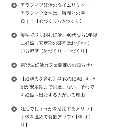
アラフィフ妊活のタイムリミット。
アラフィフ女性は、時間との勝
負！？【心づくり⇆体づくり】
疫学で取り組む妊活。40代なら1年後
に妊娠→安定期の確率はわずか〇
〇％程度【体づくり・心づくり】
第35回妊活カフェ開催のお知らせ♪
【妊孕力を育む】40代の妊娠は4～5
割が安定期まで到達しない。それで
も妊娠→出産する人がいる理由
妊活でしょうがを活用するメリット
｜体を温めて食欲アップ♪【体づく
り】