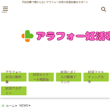
不妊治療で授からないアラフォー女性の自然妊娠をサポート
menu
アラフォー
妊活にざく
妊活ファス
妊活セミナ
妊活の教科
ろの酵素ド
ティング大
ー＆相談会
書
リンク
学
妊活アカデ
ミー
NEWS
ホーム