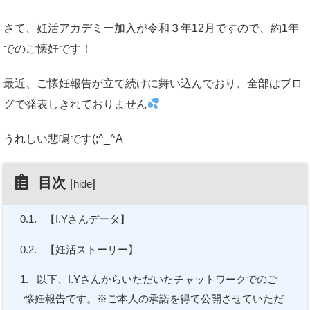
さて、妊活アカデミー加入が令和３年12月ですので、約1年
でのご懐妊です！
最近、ご懐妊報告が立て続けに舞い込んでおり、全部はブロ
グで発表しきれておりません
うれしい悲鳴です(;^_^A
目次
[
]
hide
0.1.
【I.Yさんデータ】
0.2.
【妊活ストーリー】
1.
以下、I.Yさんからいただいたチャットワークでのご
懐妊報告です。※ご本人の承諾を得て公開させていただ