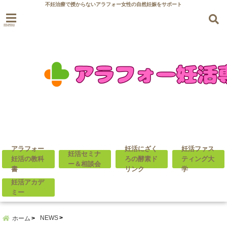
不妊治療で授からないアラフォー女性の自然妊娠をサポート
menu
アラフォー
妊活にざく
妊活ファス
妊活セミナ
妊活の教科
ろの酵素ド
ティング大
ー＆相談会
書
リンク
学
妊活アカデ
ミー
NEWS
ホーム