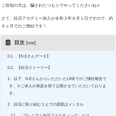
ご存知の方は、騙されたつもりでやってくださいね♬
さて、妊活アカデミー加入が令和３年８月１日ですので、約
６ヶ月でのご懐妊です！
目次
[
]
hide
0.1.
【N.Eさんデータ】
0.2.
【妊活ストーリー】
1.
以下、N.EさんからいただいたLINEでのご懐妊報告で
す。※ご本人の承諾を得て公開させていただいておりま
す。
2.
妊活に取り組むうえでの課題はメンタル
2.1.
「プレミアム妊活ファスティング」とは…