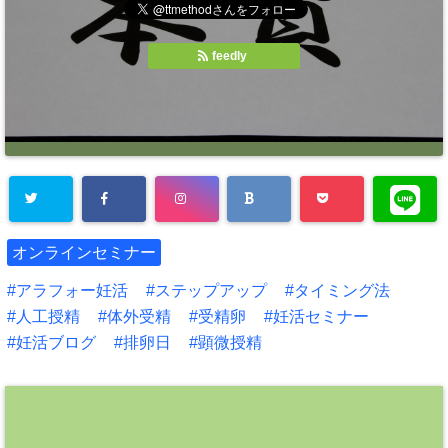
feedly
オンラインセミナー
アラフォー妊活
ステップアップ
タイミング法
人工授精
体外受精
受精卵
妊活セミナー
妊活ブログ
排卵日
顕微授精