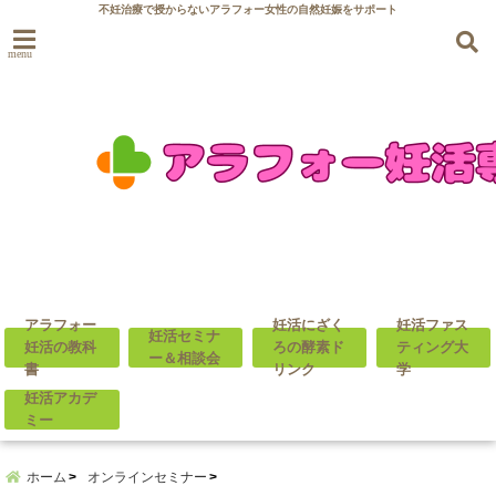
不妊治療で授からないアラフォー女性の自然妊娠をサポート
menu
アラフォー
妊活にざく
妊活ファス
妊活セミナ
妊活の教科
ろの酵素ド
ティング大
ー＆相談会
書
リンク
学
妊活アカデ
ミー
ホーム
オンラインセミナー