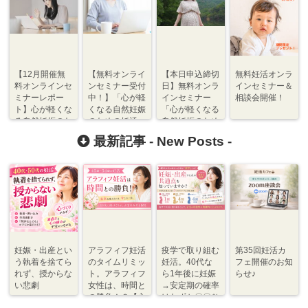
【12月開催無
【無料オンライ
【本日申込締切
無料妊活オンラ
料オンラインセ
ンセミナー受付
日】無料オンラ
インセミナー＆
ミナーレポー
中！】「心が軽
インセミナー
相談会開催！
ト】心が軽くな
くなる自然妊娠
「心が軽くなる
る自然妊娠のた
のための妊活
自然妊娠のため
めの妊活(基礎
(基礎編)」
の妊活（基礎
最新記事 -
New Posts
-
編)
編）」
妊娠・出産とい
アラフィフ妊活
疫学で取り組む
第35回妊活カ
う執着を捨てら
のタイムリミッ
妊活。40代な
フェ開催のお知
れず、授からな
ト。アラフィフ
ら1年後に妊娠
らせ♪
い悲劇
女性は、時間と
→安定期の確率
の勝負！？【心
はわずか〇〇％