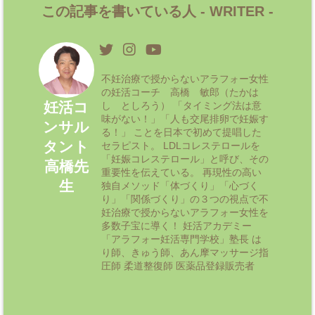
この記事を書いている人 -
WRITER
-
不妊治療で授からないアラフォー女性
の妊活コーチ 高橋 敏郎（たかは
妊活コ
し としろう） 「タイミング法は意
味がない！」「人も交尾排卵で妊娠す
ンサル
る！」 ことを日本で初めて提唱した
タント
セラピスト。 LDLコレステロールを
「妊娠コレステロール」と呼び、その
高橋先
重要性を伝えている。 再現性の高い
生
独自メソッド「体づくり」「心づく
り」「関係づくり」の３つの視点で不
妊治療で授からないアラフォー女性を
多数子宝に導く！ 妊活アカデミー
「アラフォー妊活専門学校」塾長 は
り師、きゅう師、あん摩マッサージ指
圧師 柔道整復師 医薬品登録販売者