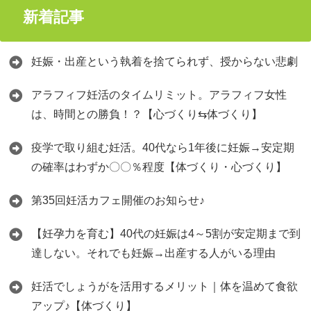
新着記事
妊娠・出産という執着を捨てられず、授からない悲劇
アラフィフ妊活のタイムリミット。アラフィフ女性
は、時間との勝負！？【心づくり⇆体づくり】
疫学で取り組む妊活。40代なら1年後に妊娠→安定期
の確率はわずか〇〇％程度【体づくり・心づくり】
第35回妊活カフェ開催のお知らせ♪
【妊孕力を育む】40代の妊娠は4～5割が安定期まで到
達しない。それでも妊娠→出産する人がいる理由
妊活でしょうがを活用するメリット｜体を温めて食欲
アップ♪【体づくり】