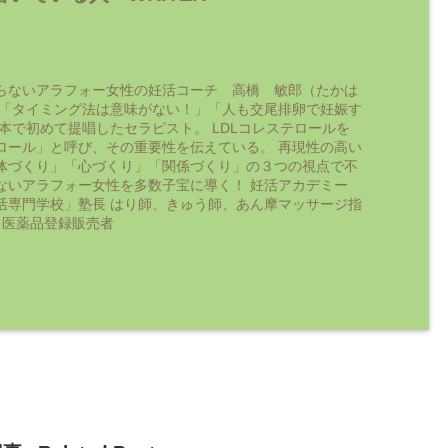
らないアラフォー女性の妊活コーチ 高橋 敏郎（たかは
 「タイミング法は意味がない！」「人も交尾排卵で妊娠す
日本で初めて提唱したセラピスト。 LDLコレステロールを
ロール」と呼び、その重要性を伝えている。 再現性の高い
体づくり」「心づくり」「関係づくり」の３つの視点で不
ないアラフォー女性を多数子宝に導く！ 妊活アカデミー
活専門学校」塾長 はり師、きゅう師、あん摩マッサージ指
 医薬品登録販売者