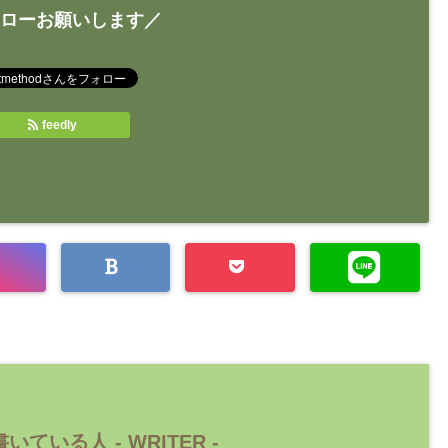
ローお願いします／
feedly
いている人 -
WRITER
-