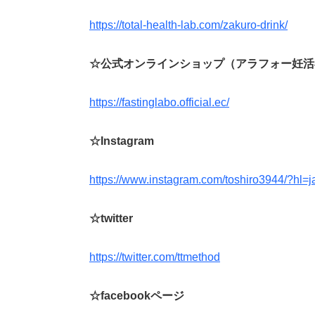
https://total-health-lab.com/zakuro-drink/
☆公式オンラインショップ（アラフォー妊活
https://fastinglabo.official.ec/
☆Instagram
https://www.instagram.com/toshiro3944/?hl=j
☆twitter
https://twitter.com/ttmethod
☆facebookページ