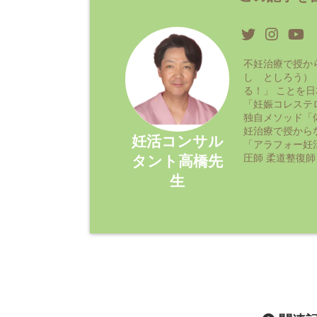
不妊治療で授か
し としろう）
る！」 ことを
「妊娠コレステ
独自メソッド「
妊治療で授から
妊活コンサル
「アラフォー妊
圧師 柔道整復師
タント高橋先
生