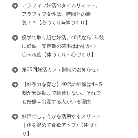
アラフィフ妊活のタイムリミット。
アラフィフ女性は、時間との勝
負！？【心づくり⇆体づくり】
疫学で取り組む妊活。40代なら1年後
に妊娠→安定期の確率はわずか〇
〇％程度【体づくり・心づくり】
第35回妊活カフェ開催のお知らせ♪
【妊孕力を育む】40代の妊娠は4～5
割が安定期まで到達しない。それで
も妊娠→出産する人がいる理由
妊活でしょうがを活用するメリット
｜体を温めて食欲アップ♪【体づく
り】