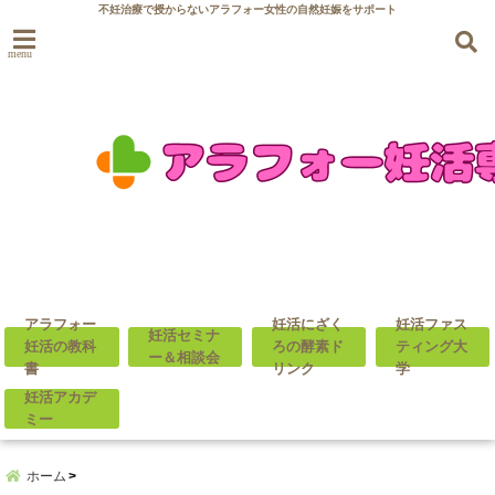
不妊治療で授からないアラフォー女性の自然妊娠をサポート
menu
アラフォー
妊活にざく
妊活ファス
妊活セミナ
妊活の教科
ろの酵素ド
ティング大
ー＆相談会
書
リンク
学
妊活アカデ
ミー
ホーム