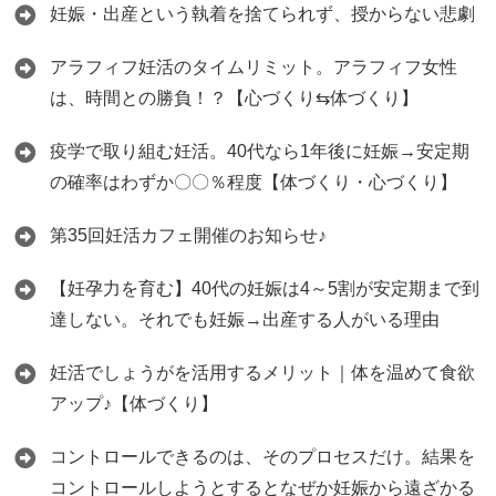
妊娠・出産という執着を捨てられず、授からない悲劇
アラフィフ妊活のタイムリミット。アラフィフ女性
は、時間との勝負！？【心づくり⇆体づくり】
疫学で取り組む妊活。40代なら1年後に妊娠→安定期
の確率はわずか〇〇％程度【体づくり・心づくり】
第35回妊活カフェ開催のお知らせ♪
【妊孕力を育む】40代の妊娠は4～5割が安定期まで到
達しない。それでも妊娠→出産する人がいる理由
妊活でしょうがを活用するメリット｜体を温めて食欲
アップ♪【体づくり】
コントロールできるのは、そのプロセスだけ。結果を
コントロールしようとするとなぜか妊娠から遠ざかる