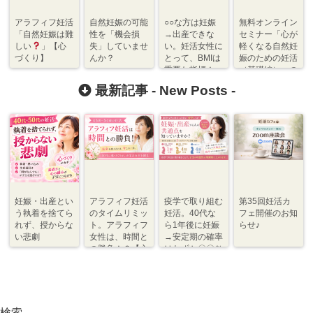
アラフィフ妊活
自然妊娠の可能
○○な方は妊娠
無料オンライン
「自然妊娠は難
性を「機会損
→出産できな
セミナー「心が
しい
」【心
失」していませ
い。妊活女性に
軽くなる自然妊
づくり】
んか？
とって、BMIは
娠のための妊活
重要な指標！
（基礎編）」の
【体づくり】
ゴール
最新記事 -
New Posts
-
妊娠・出産とい
アラフィフ妊活
疫学で取り組む
第35回妊活カ
う執着を捨てら
のタイムリミッ
妊活。40代な
フェ開催のお知
れず、授からな
ト。アラフィフ
ら1年後に妊娠
らせ♪
い悲劇
女性は、時間と
→安定期の確率
の勝負！？【心
はわずか〇〇％
づくり⇆体づく
程度【体づく
り】
り・心づくり】
検索