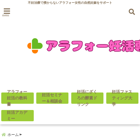
不妊治療で授からないアラフォー女性の自然妊娠をサポート
menu
アラフォー
妊活にざく
妊活ファス
妊活セミナ
妊活の教科
ろの酵素ド
ティング大
ー＆相談会
書
リンク
学
妊活アカデ
ミー
ホーム