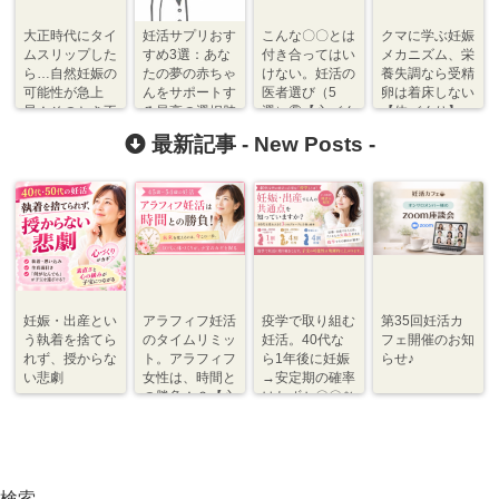
大正時代にタイ
妊活サプリおす
こんな〇〇とは
クマに学ぶ妊娠
ムスリップした
すめ3選：あな
付き合ってはい
メカニズム、栄
ら…自然妊娠の
たの夢の赤ちゃ
けない。妊活の
養失調なら受精
可能性が急上
んをサポートす
医者選び（5
卵は着床しない
昇！そのとき不
る最高の選択肢
選）⑤【心づく
【体づくり】
妊治療あった？
り】
最新記事 -
New Posts
-
【心づくり】
妊娠・出産とい
アラフィフ妊活
疫学で取り組む
第35回妊活カ
う執着を捨てら
のタイムリミッ
妊活。40代な
フェ開催のお知
れず、授からな
ト。アラフィフ
ら1年後に妊娠
らせ♪
い悲劇
女性は、時間と
→安定期の確率
の勝負！？【心
はわずか〇〇％
づくり⇆体づく
程度【体づく
り】
り・心づくり】
検索