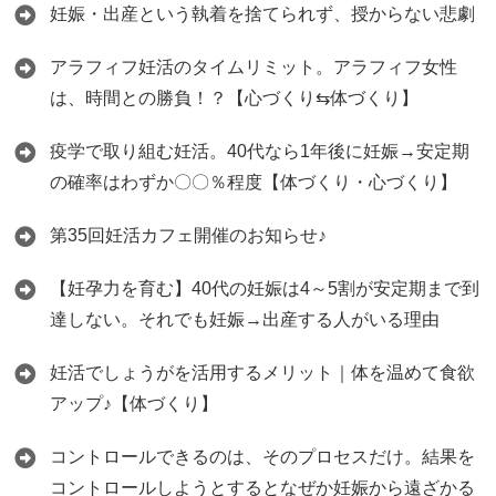
妊娠・出産という執着を捨てられず、授からない悲劇
アラフィフ妊活のタイムリミット。アラフィフ女性
は、時間との勝負！？【心づくり⇆体づくり】
疫学で取り組む妊活。40代なら1年後に妊娠→安定期
の確率はわずか〇〇％程度【体づくり・心づくり】
第35回妊活カフェ開催のお知らせ♪
【妊孕力を育む】40代の妊娠は4～5割が安定期まで到
達しない。それでも妊娠→出産する人がいる理由
妊活でしょうがを活用するメリット｜体を温めて食欲
アップ♪【体づくり】
コントロールできるのは、そのプロセスだけ。結果を
コントロールしようとするとなぜか妊娠から遠ざかる