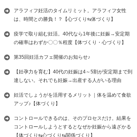
アラフィフ妊活のタイムリミット。アラフィフ女性
は、時間との勝負！？【心づくり⇆体づくり】
疫学で取り組む妊活。40代なら1年後に妊娠→安定期
の確率はわずか〇〇％程度【体づくり・心づくり】
第35回妊活カフェ開催のお知らせ♪
【妊孕力を育む】40代の妊娠は4～5割が安定期まで到
達しない。それでも妊娠→出産する人がいる理由
妊活でしょうがを活用するメリット｜体を温めて食欲
アップ♪【体づくり】
コントロールできるのは、そのプロセスだけ。結果を
コントロールしようとするとなぜか妊娠から遠ざかる
【体づくり⇆心づくり⇆関係づくり】