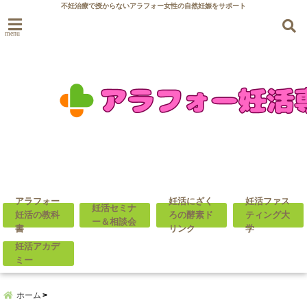
不妊治療で授からないアラフォー女性の自然妊娠をサポート
menu
アラフォー
妊活にざく
妊活ファス
妊活セミナ
妊活の教科
ろの酵素ド
ティング大
ー＆相談会
書
リンク
学
妊活アカデ
ミー
ホーム