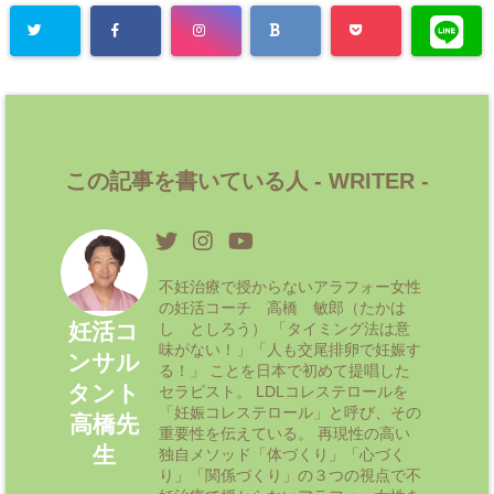
この記事を書いている人 -
WRITER
-
不妊治療で授からないアラフォー女性
の妊活コーチ 高橋 敏郎（たかは
妊活コ
し としろう） 「タイミング法は意
味がない！」「人も交尾排卵で妊娠す
ンサル
る！」 ことを日本で初めて提唱した
タント
セラピスト。 LDLコレステロールを
「妊娠コレステロール」と呼び、その
高橋先
重要性を伝えている。 再現性の高い
生
独自メソッド「体づくり」「心づく
り」「関係づくり」の３つの視点で不