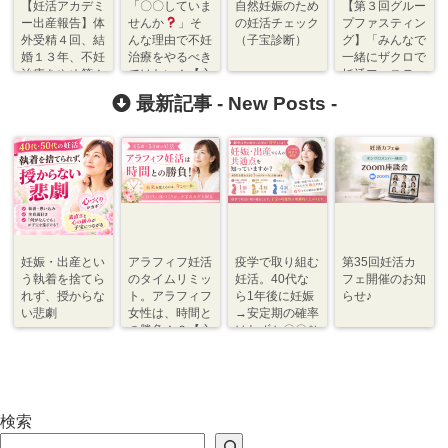
【妊活アカデミ
「〇〇していま
自然妊娠のため
【第３回グルー
ー出産報告】体
せんか
」そ
の妊活チェック
プファスティン
外受精４回、結
んな理由で不妊
（子宝診断）
グ】「みんなで
婚１３年、不妊
治療をやるべき
一緒にザクロで
治療をやめ第１
ではない！【心
妊活ファスティ
子自然妊娠♪
づくり】
ング♪」～卵子
最新記事 -
New Posts
-
のアンチエイジ
ングで子宝に恵
まれる～
妊娠・出産とい
アラフィフ妊活
疫学で取り組む
第35回妊活カ
う執着を捨てら
のタイムリミッ
妊活。40代な
フェ開催のお知
れず、授からな
ト。アラフィフ
ら1年後に妊娠
らせ♪
い悲劇
女性は、時間と
→安定期の確率
の勝負！？【心
はわずか〇〇％
づくり⇆体づく
程度【体づく
り】
り・心づくり】
検索