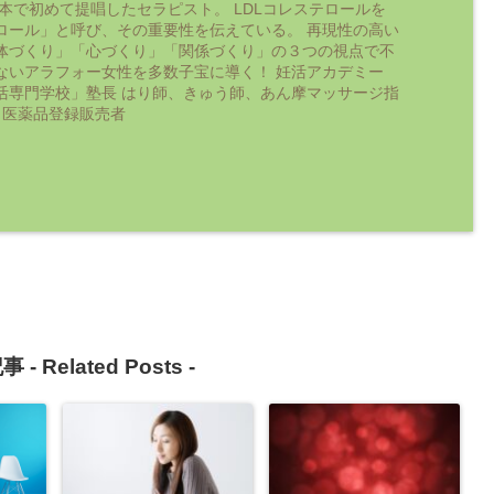
日本で初めて提唱したセラピスト。 LDLコレステロールを
ロール」と呼び、その重要性を伝えている。 再現性の高い
体づくり」「心づくり」「関係づくり」の３つの視点で不
ないアラフォー女性を多数子宝に導く！ 妊活アカデミー
活専門学校」塾長 はり師、きゅう師、あん摩マッサージ指
 医薬品登録販売者
事 -
Related Posts
-