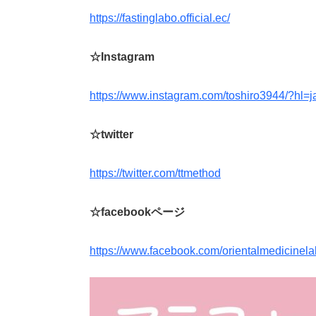
https://fastinglabo.official.ec/
☆Instagram
https://www.instagram.com/toshiro3944/?hl=j
☆twitter
https://twitter.com/ttmethod
☆facebookページ
https://www.facebook.com/orientalmedicinela