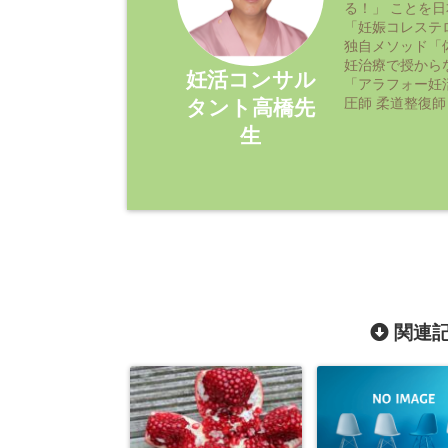
る！」 ことを
「妊娠コレステ
独自メソッド「
妊治療で授から
妊活コンサル
「アラフォー妊
圧師 柔道整復師
タント高橋先
生
関連記