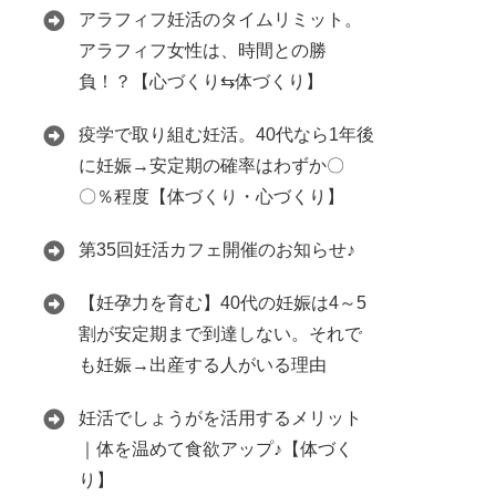
アラフィフ妊活のタイムリミット。
アラフィフ女性は、時間との勝
負！？【心づくり⇆体づくり】
疫学で取り組む妊活。40代なら1年後
に妊娠→安定期の確率はわずか〇
〇％程度【体づくり・心づくり】
第35回妊活カフェ開催のお知らせ♪
【妊孕力を育む】40代の妊娠は4～5
割が安定期まで到達しない。それで
も妊娠→出産する人がいる理由
妊活でしょうがを活用するメリット
｜体を温めて食欲アップ♪【体づく
り】