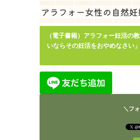
（電子書籍）アラフォー妊活の教
いならその妊活をおやめなさい」
＼フォ