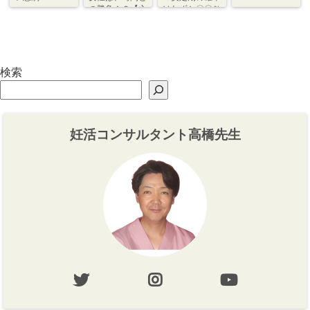
の勝負！？【心
はわずか〇〇％
づくり⇆体づく
程度【体づく
り】
り・心づくり】
検索
妊活コンサルタント高橋先生