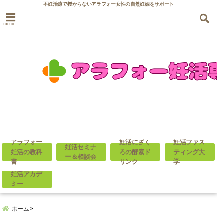
不妊治療で授からないアラフォー女性の自然妊娠をサポート
menu
アラフォー
妊活にざく
妊活ファス
妊活セミナ
妊活の教科
ろの酵素ド
ティング大
ー＆相談会
書
リンク
学
妊活アカデ
ミー
ホーム