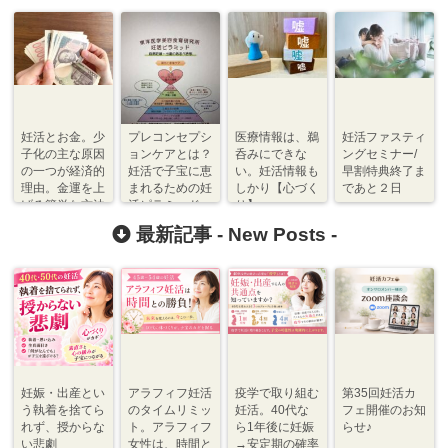
妊活とお金。少
プレコンセプシ
医療情報は、鵜
妊活ファスティ
子化の主な原因
ョンケアとは？
呑みにできな
ングセミナー/
の一つが経済的
妊活で子宝に恵
い。妊活情報も
早割特典終了ま
理由。金運を上
まれるための妊
しかり【心づく
であと２日
げる簡単な方法
活ピラミッド
り】
【心づくり】
最新記事 -
New Posts
-
妊娠・出産とい
アラフィフ妊活
疫学で取り組む
第35回妊活カ
う執着を捨てら
のタイムリミッ
妊活。40代な
フェ開催のお知
れず、授からな
ト。アラフィフ
ら1年後に妊娠
らせ♪
い悲劇
女性は、時間と
→安定期の確率