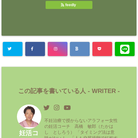
feedly
この記事を書いている人 -
WRITER
-
不妊治療で授からないアラフォー女性
の妊活コーチ 高橋 敏郎（たかは
妊活コ
し としろう） 「タイミング法は意
味がない！」「人も交尾排卵で妊娠す