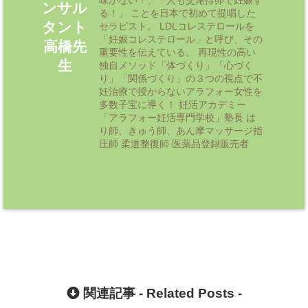
ンサル
る！」 ことを日本で初めて提唱した
タント
セラピスト。 LDLコレステロールを
「妊娠コレステロール」と呼び、その
高橋先
重要性を伝えている。 再現性の高い
生
独自メソッド「体づくり」「心づく
り」「関係づくり」の３つの視点で不
妊治療で授からないアラフォー女性を
多数子宝に導く！ 妊活アカデミー
「アラフォー妊活専門学校」塾長 は
り師、きゅう師、あん摩マッサージ指
圧師 柔道整復師 医薬品登録販売者
関連記事 -
Related Posts
-