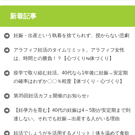
新着記事
妊娠・出産という執着を捨てられず、授からない悲劇
アラフィフ妊活のタイムリミット。アラフィフ女性
は、時間との勝負！？【心づくり⇆体づくり】
疫学で取り組む妊活。40代なら1年後に妊娠→安定期
の確率はわずか〇〇％程度【体づくり・心づくり】
第35回妊活カフェ開催のお知らせ♪
【妊孕力を育む】40代の妊娠は4～5割が安定期まで到
達しない。それでも妊娠→出産する人がいる理由
妊活でしょうがを活用するメリット｜体を温めて食欲