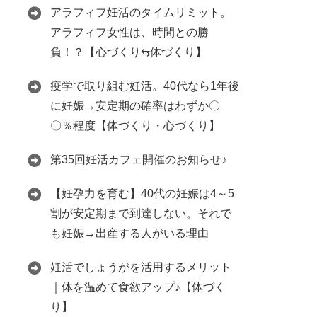
アラフィフ妊活のタイムリミット。
アラフィフ女性は、時間との勝
負！？【心づくり⇆体づくり】
疫学で取り組む妊活。40代なら1年後
に妊娠→安定期の確率はわずか〇
〇％程度【体づくり・心づくり】
第35回妊活カフェ開催のお知らせ♪
【妊孕力を育む】40代の妊娠は4～5
割が安定期まで到達しない。それで
も妊娠→出産する人がいる理由
妊活でしょうがを活用するメリット
｜体を温めて食欲アップ♪【体づく
り】