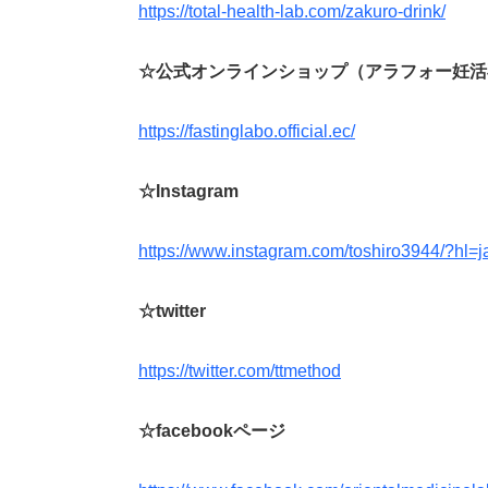
https://total-health-lab.com/zakuro-drink/
☆公式オンラインショップ（アラフォー妊活
https://fastinglabo.official.ec/
☆Instagram
https://www.instagram.com/toshiro3944/?hl=j
☆twitter
https://twitter.com/ttmethod
☆facebookページ