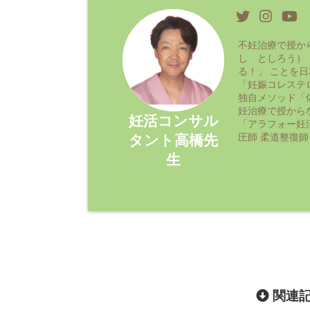
不妊治療で授か
し としろう）
る！」 ことを
「妊娠コレステ
独自メソッド「
妊治療で授から
妊活コンサル
「アラフォー妊
圧師 柔道整復師
タント高橋先
生
関連記