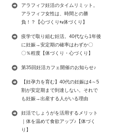
アラフィフ妊活のタイムリミット。
アラフィフ女性は、時間との勝
負！？【心づくり⇆体づくり】
疫学で取り組む妊活。40代なら1年後
に妊娠→安定期の確率はわずか〇
〇％程度【体づくり・心づくり】
第35回妊活カフェ開催のお知らせ♪
【妊孕力を育む】40代の妊娠は4～5
割が安定期まで到達しない。それで
も妊娠→出産する人がいる理由
妊活でしょうがを活用するメリット
｜体を温めて食欲アップ♪【体づく
り】