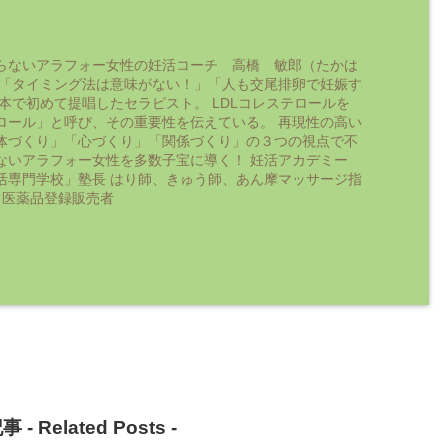
らないアラフォー女性の妊活コーチ 高橋 敏郎（たかは
 「タイミング法は意味がない！」「人も交尾排卵で妊娠す
日本で初めて提唱したセラピスト。 LDLコレステロールを
ロール」と呼び、その重要性を伝えている。 再現性の高い
体づくり」「心づくり」「関係づくり」の３つの視点で不
ないアラフォー女性を多数子宝に導く！ 妊活アカデミー
活専門学校」塾長 はり師、きゅう師、あん摩マッサージ指
 医薬品登録販売者
事 -
Related Posts
-