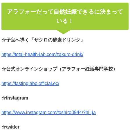
アラフォーだって自然妊娠できるに決まって
いる！
☆子宝へ導く「ザクロの酵素ドリンク」
https://total-health-lab.com/zakuro-drink/
☆公式オンラインショップ（アラフォー妊活専門学校）
https://fastinglabo.official.ec/
☆Instagram
https://www.instagram.com/toshiro3944/?hl=ja
☆twitter