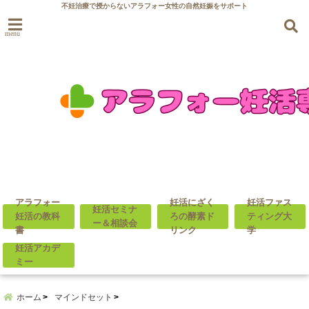
不妊治療で授からないアラフォー女性の自然妊娠をサポート
menu
アラフォー
妊活にざく
妊活ファス
妊活セミナ
妊活の教科
ろの酵素ド
ティング大
ー＆相談会
書
リンク
学
妊活アカデ
ミー
ホーム
マインドセット