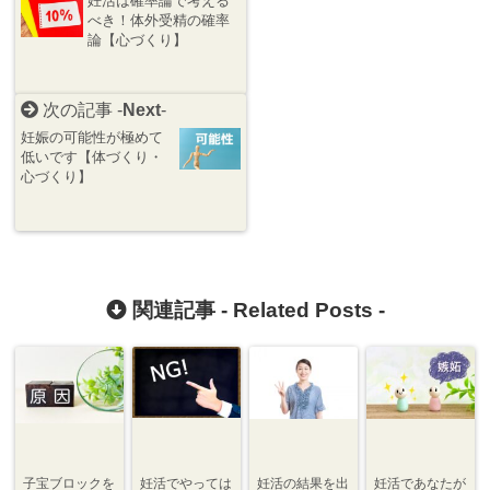
妊活は確率論で考える
べき！体外受精の確率
論【心づくり】
次の記事 -
Next
-
妊娠の可能性が極めて
低いです【体づくり・
心づくり】
関連記事 -
Related Posts
-
子宝ブロックを
妊活でやっては
妊活の結果を出
妊活であなたが