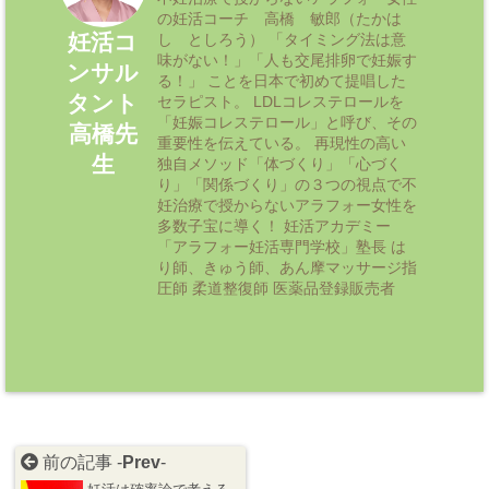
の妊活コーチ 高橋 敏郎（たかは
妊活コ
し としろう） 「タイミング法は意
味がない！」「人も交尾排卵で妊娠す
ンサル
る！」 ことを日本で初めて提唱した
タント
セラピスト。 LDLコレステロールを
「妊娠コレステロール」と呼び、その
高橋先
重要性を伝えている。 再現性の高い
生
独自メソッド「体づくり」「心づく
り」「関係づくり」の３つの視点で不
妊治療で授からないアラフォー女性を
多数子宝に導く！ 妊活アカデミー
「アラフォー妊活専門学校」塾長 は
り師、きゅう師、あん摩マッサージ指
圧師 柔道整復師 医薬品登録販売者
前の記事 -
Prev
-