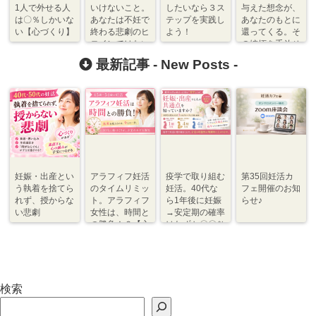
1人で外せる人
いけないこと。
したいなら３ス
与えた想念が、
は〇％しかいな
あなたは不妊で
テップを実践し
あなたのもとに
い【心づくり】
終わる悲劇のヒ
よう！
還ってくる。そ
ロインではない
の嫉妬を手放せ
【心づくり】
すことの重要性
最新記事 -
New Posts
-
【心づくり】
妊娠・出産とい
アラフィフ妊活
疫学で取り組む
第35回妊活カ
う執着を捨てら
のタイムリミッ
妊活。40代な
フェ開催のお知
れず、授からな
ト。アラフィフ
ら1年後に妊娠
らせ♪
い悲劇
女性は、時間と
→安定期の確率
の勝負！？【心
はわずか〇〇％
づくり⇆体づく
程度【体づく
り】
り・心づくり】
検索