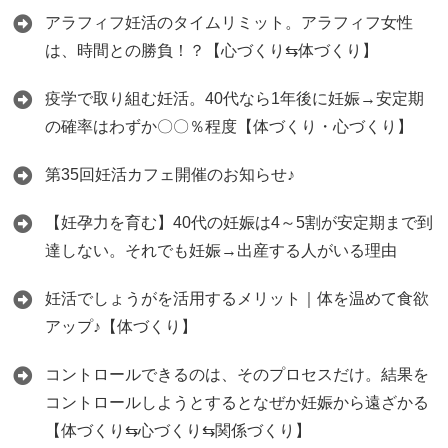
アラフィフ妊活のタイムリミット。アラフィフ女性
は、時間との勝負！？【心づくり⇆体づくり】
疫学で取り組む妊活。40代なら1年後に妊娠→安定期
の確率はわずか〇〇％程度【体づくり・心づくり】
第35回妊活カフェ開催のお知らせ♪
【妊孕力を育む】40代の妊娠は4～5割が安定期まで到
達しない。それでも妊娠→出産する人がいる理由
妊活でしょうがを活用するメリット｜体を温めて食欲
アップ♪【体づくり】
コントロールできるのは、そのプロセスだけ。結果を
コントロールしようとするとなぜか妊娠から遠ざかる
【体づくり⇆心づくり⇆関係づくり】