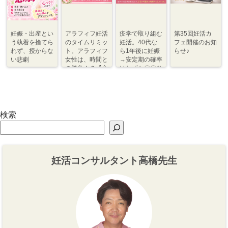
妊娠・出産とい
アラフィフ妊活
疫学で取り組む
第35回妊活カ
う執着を捨てら
のタイムリミッ
妊活。40代な
フェ開催のお知
れず、授からな
ト。アラフィフ
ら1年後に妊娠
らせ♪
い悲劇
女性は、時間と
→安定期の確率
の勝負！？【心
はわずか〇〇％
づくり⇆体づく
程度【体づく
り】
り・心づくり】
検索
妊活コンサルタント高橋先生