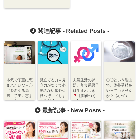
関連記事 -
Related Posts
-
本気で子宝に恵
見立てる力＝見
夫婦生活の課
〇〇という理由
まれたいなら〇
立力がなくて必
題。草食系男子
で、体外受精を
〇を変える勇
要のない体外受
は生まれつき
やっていません
気！子宝に恵ま
精へ行ってしま
【関係づく
か？【心づく
れる方とそうで
う悲劇【心づく
り】
り】
ない方の違いと
り】
最新記事 -
New Posts
-
は？