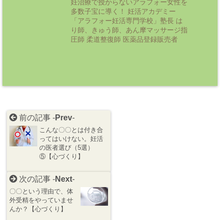
妊治療で授からないアラフォー女性を
多数子宝に導く！ 妊活アカデミー
「アラフォー妊活専門学校」塾長 は
り師、きゅう師、あん摩マッサージ指
圧師 柔道整復師 医薬品登録販売者
前の記事 -
Prev
-
こんな〇〇とは付き合
ってはいけない。妊活
の医者選び（5選）
⑤【心づくり】
次の記事 -
Next
-
〇〇という理由で、体
外受精をやっていませ
んか？【心づくり】