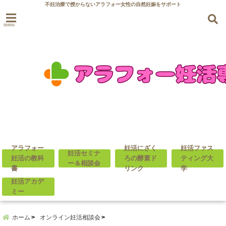
不妊治療で授からないアラフォー女性の自然妊娠をサポート
menu
アラフォー
妊活にざく
妊活ファス
妊活セミナ
妊活の教科
ろの酵素ド
ティング大
ー＆相談会
書
リンク
学
妊活アカデ
ミー
ホーム
オンライン妊活相談会