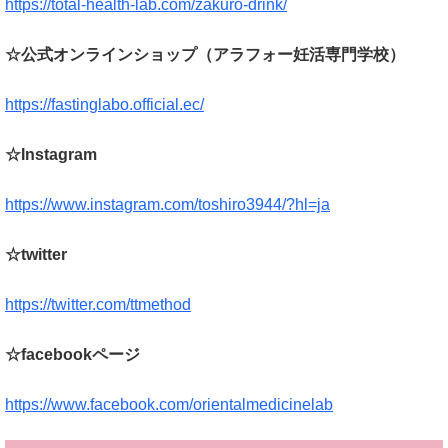
https://total-health-lab.com/zakuro-drink/
☆公式オンラインショップ（アラフォー妊活専門学校）
https://fastinglabo.official.ec/
☆Instagram
https://www.instagram.com/toshiro3944/?hl=ja
☆twitter
https://twitter.com/ttmethod
☆facebookページ
https://www.facebook.com/orientalmedicinelab