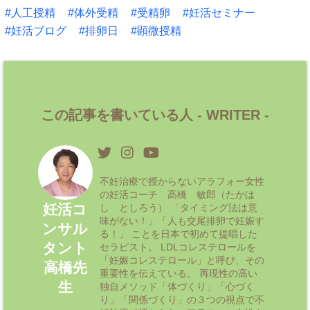
人工授精
体外受精
受精卵
妊活セミナー
妊活ブログ
排卵日
顕微授精
この記事を書いている人 -
WRITER
-
不妊治療で授からないアラフォー女性
の妊活コーチ 高橋 敏郎（たかは
妊活コ
し としろう） 「タイミング法は意
味がない！」「人も交尾排卵で妊娠す
ンサル
る！」 ことを日本で初めて提唱した
タント
セラピスト。 LDLコレステロールを
「妊娠コレステロール」と呼び、その
高橋先
重要性を伝えている。 再現性の高い
生
独自メソッド「体づくり」「心づく
り」「関係づくり」の３つの視点で不