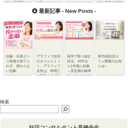
娠→安定期
り】
妊の定義を誤解
している！
最新記事 -
New Posts
-
妊娠・出産とい
アラフィフ妊活
疫学で取り組む
第35回妊活カ
う執着を捨てら
のタイムリミッ
妊活。40代な
フェ開催のお知
れず、授からな
ト。アラフィフ
ら1年後に妊娠
らせ♪
い悲劇
女性は、時間と
→安定期の確率
の勝負！？【心
はわずか〇〇％
づくり⇆体づく
程度【体づく
り】
り・心づくり】
検索
妊活コンサルタント高橋先生