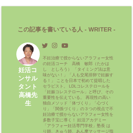
この記事を書いている人 -
WRITER
-
不妊治療で授からないアラフォー女性
の妊活コーチ 高橋 敏郎（たかは
妊活コ
し としろう） 「タイミング法は意
味がない！」「人も交尾排卵で妊娠す
ンサル
る！」 ことを日本で初めて提唱した
タント
セラピスト。 LDLコレステロールを
「妊娠コレステロール」と呼び、その
高橋先
重要性を伝えている。 再現性の高い
生
独自メソッド「体づくり」「心づく
り」「関係づくり」の３つの視点で不
妊治療で授からないアラフォー女性を
多数子宝に導く！ 妊活アカデミー
「アラフォー妊活専門学校」塾長 は
り師、きゅう師、あん摩マッサージ指