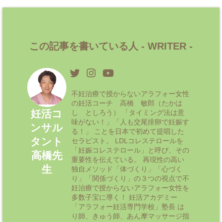
この記事を書いている人 -
WRITER
-
不妊治療で授からないアラフォー女性
の妊活コーチ 高橋 敏郎（たかは
妊活コ
し としろう） 「タイミング法は意
味がない！」「人も交尾排卵で妊娠す
ンサル
る！」 ことを日本で初めて提唱した
タント
セラピスト。 LDLコレステロールを
「妊娠コレステロール」と呼び、その
高橋先
重要性を伝えている。 再現性の高い
生
独自メソッド「体づくり」「心づく
り」「関係づくり」の３つの視点で不
妊治療で授からないアラフォー女性を
多数子宝に導く！ 妊活アカデミー
「アラフォー妊活専門学校」塾長 は
り師、きゅう師、あん摩マッサージ指