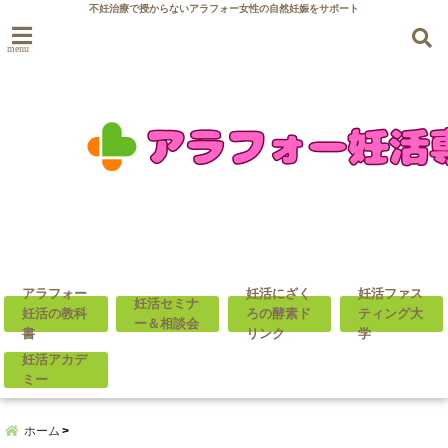
不妊治療で授からないアラフォー女性の自然妊娠をサポート
menu
アラフォー
妊活にざく
妊活ファス
妊活セミナ
妊活の教科
ろの酵素ド
ティング大
ー＆相談会
書
リンク
学
妊活アカデ
ミー
ホーム