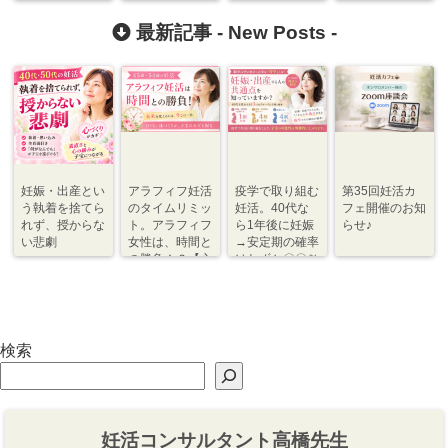
くり・体づく
のチェック項目
り】
自然妊娠のため
り】
の妊活（基礎
最新記事 -
New Posts
-
編）」
妊娠・出産とい
アラフィフ妊活
疫学で取り組む
第35回妊活カ
う執着を捨てら
のタイムリミッ
妊活。40代な
フェ開催のお知
れず、授からな
ト。アラフィフ
ら1年後に妊娠
らせ♪
い悲劇
女性は、時間と
→安定期の確率
の勝負！？【心
はわずか〇〇％
づくり⇆体づく
程度【体づく
り】
り・心づくり】
検索
妊活コンサルタント高橋先生