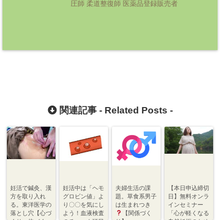
圧師 柔道整復師 医薬品登録販売者
関連記事 -
Related Posts
-
妊活で鍼灸、漢
妊活中は「ヘモ
夫婦生活の課
【本日申込締切
方を取り入れ
グロビン値」よ
題。草食系男子
日】無料オンラ
る。東洋医学の
り〇〇を気にし
は生まれつき
インセミナー
落とし穴【心づ
よう！血液検査
【関係づく
「心が軽くなる