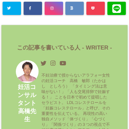
この記事を書いている人 -
WRITER
-
不妊治療で授からないアラフォー女性
の妊活コーチ 高橋 敏郎（たかは
妊活コ
し としろう） 「タイミング法は意
味がない！」「人も交尾排卵で妊娠す
ンサル
る！」 ことを日本で初めて提唱した
タント
セラピスト。 LDLコレステロールを
「妊娠コレステロール」と呼び、その
高橋先
重要性を伝えている。 再現性の高い
生
独自メソッド「体づくり」「心づく
り」「関係づくり」の３つの視点で不