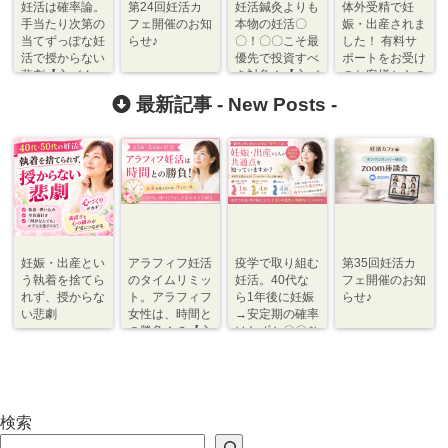
妊活は確率論。
第24回妊活カ
妊活鍼灸よりも
体外受精で妊
手当たり次第の
フェ開催のお知
本物の妊活〇
娠・出産されま
当てずっぽな妊
らせ♪
〇！〇〇こそ最
した！ 有料サ
活で授からない
優先で投資すべ
ポートをお受け
悲劇【心づく
き対象！【心づ
のお客様からの
り】
くり】
報告♬
最新記事 -
New Posts
-
妊娠・出産とい
アラフィフ妊活
疫学で取り組む
第35回妊活カ
う執着を捨てら
のタイムリミッ
妊活。40代な
フェ開催のお知
れず、授からな
ト。アラフィフ
ら1年後に妊娠
らせ♪
い悲劇
女性は、時間と
→安定期の確率
の勝負！？【心
はわずか〇〇％
づくり⇆体づく
程度【体づく
り】
り・心づくり】
検索