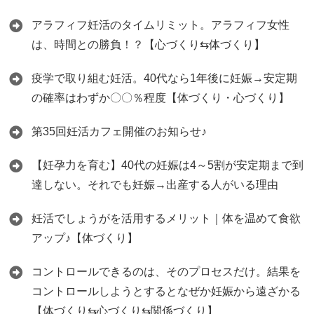
アラフィフ妊活のタイムリミット。アラフィフ女性
は、時間との勝負！？【心づくり⇆体づくり】
疫学で取り組む妊活。40代なら1年後に妊娠→安定期
の確率はわずか〇〇％程度【体づくり・心づくり】
第35回妊活カフェ開催のお知らせ♪
【妊孕力を育む】40代の妊娠は4～5割が安定期まで到
達しない。それでも妊娠→出産する人がいる理由
妊活でしょうがを活用するメリット｜体を温めて食欲
アップ♪【体づくり】
コントロールできるのは、そのプロセスだけ。結果を
コントロールしようとするとなぜか妊娠から遠ざかる
【体づくり⇆心づくり⇆関係づくり】