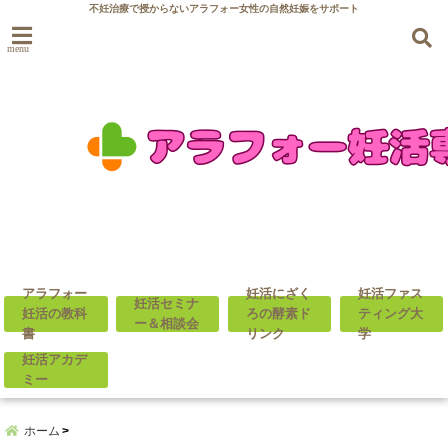
不妊治療で授からないアラフォー女性の自然妊娠をサポート
menu
アラフォー
妊活にざく
妊活ファス
妊活セミナ
妊活の教科
ろの酵素ド
ティング大
ー＆相談会
書
リンク
学
妊活アカデ
ミー
ホーム