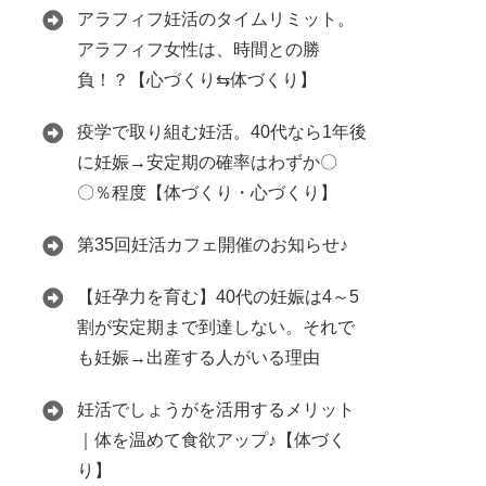
アラフィフ妊活のタイムリミット。
アラフィフ女性は、時間との勝
負！？【心づくり⇆体づくり】
疫学で取り組む妊活。40代なら1年後
に妊娠→安定期の確率はわずか〇
〇％程度【体づくり・心づくり】
第35回妊活カフェ開催のお知らせ♪
【妊孕力を育む】40代の妊娠は4～5
割が安定期まで到達しない。それで
も妊娠→出産する人がいる理由
妊活でしょうがを活用するメリット
｜体を温めて食欲アップ♪【体づく
り】