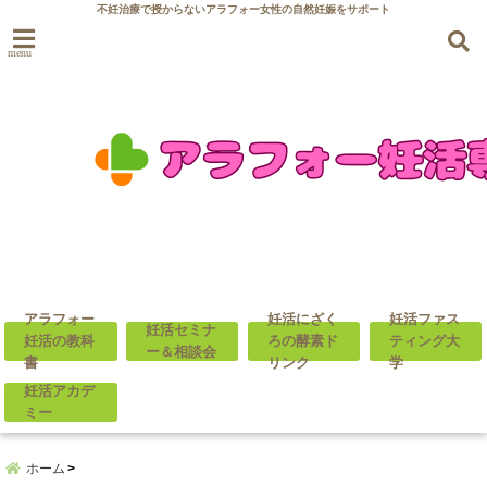
不妊治療で授からないアラフォー女性の自然妊娠をサポート
menu
アラフォー
妊活にざく
妊活ファス
妊活セミナ
妊活の教科
ろの酵素ド
ティング大
ー＆相談会
書
リンク
学
妊活アカデ
ミー
ホーム