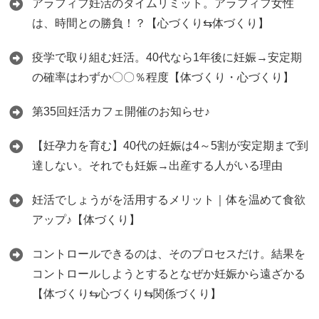
アラフィフ妊活のタイムリミット。アラフィフ女性
は、時間との勝負！？【心づくり⇆体づくり】
疫学で取り組む妊活。40代なら1年後に妊娠→安定期
の確率はわずか〇〇％程度【体づくり・心づくり】
第35回妊活カフェ開催のお知らせ♪
【妊孕力を育む】40代の妊娠は4～5割が安定期まで到
達しない。それでも妊娠→出産する人がいる理由
妊活でしょうがを活用するメリット｜体を温めて食欲
アップ♪【体づくり】
コントロールできるのは、そのプロセスだけ。結果を
コントロールしようとするとなぜか妊娠から遠ざかる
【体づくり⇆心づくり⇆関係づくり】