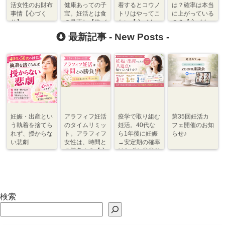
活女性のお財布
健康あっての子
着するとコウノ
は？確率は本当
事情【心づく
宝。妊活とは食
トリはやってこ
に上がっている
り】
の見直し【体づ
ない【心づく
の？【心づく
くり】
り】
り】
最新記事 -
New Posts
-
妊娠・出産とい
アラフィフ妊活
疫学で取り組む
第35回妊活カ
う執着を捨てら
のタイムリミッ
妊活。40代な
フェ開催のお知
れず、授からな
ト。アラフィフ
ら1年後に妊娠
らせ♪
い悲劇
女性は、時間と
→安定期の確率
の勝負！？【心
はわずか〇〇％
づくり⇆体づく
程度【体づく
り】
り・心づくり】
検索