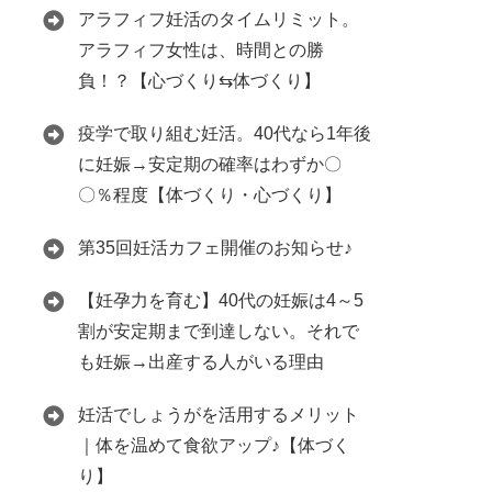
アラフィフ妊活のタイムリミット。
アラフィフ女性は、時間との勝
負！？【心づくり⇆体づくり】
疫学で取り組む妊活。40代なら1年後
に妊娠→安定期の確率はわずか〇
〇％程度【体づくり・心づくり】
第35回妊活カフェ開催のお知らせ♪
【妊孕力を育む】40代の妊娠は4～5
割が安定期まで到達しない。それで
も妊娠→出産する人がいる理由
妊活でしょうがを活用するメリット
｜体を温めて食欲アップ♪【体づく
り】