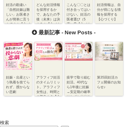
妊活の勘違い
どんな妊活情報
こんな〇〇とは
妊活情報は、自
「自然妊娠は難
を採用するか
付き合ってはい
分が得になる情
しい」お医者さ
で、あなたの予
けない。妊活の
報を採用する
んが簡単に言う
後（未来）は決
医者選び（5
【心づくり】
んです！【心づ
まる！【心づく
選）⑤【心づく
くり】
り】
り】
最新記事 -
New Posts
-
妊娠・出産とい
アラフィフ妊活
疫学で取り組む
第35回妊活カ
う執着を捨てら
のタイムリミッ
妊活。40代な
フェ開催のお知
れず、授からな
ト。アラフィフ
ら1年後に妊娠
らせ♪
い悲劇
女性は、時間と
→安定期の確率
の勝負！？【心
はわずか〇〇％
づくり⇆体づく
程度【体づく
り】
り・心づくり】
検索