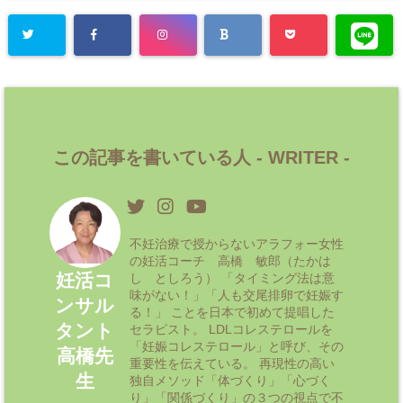
この記事を書いている人 -
WRITER
-
不妊治療で授からないアラフォー女性
の妊活コーチ 高橋 敏郎（たかは
妊活コ
し としろう） 「タイミング法は意
味がない！」「人も交尾排卵で妊娠す
ンサル
る！」 ことを日本で初めて提唱した
タント
セラピスト。 LDLコレステロールを
「妊娠コレステロール」と呼び、その
高橋先
重要性を伝えている。 再現性の高い
生
独自メソッド「体づくり」「心づく
り」「関係づくり」の３つの視点で不