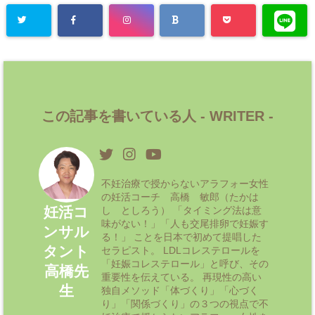
この記事を書いている人 -
WRITER
-
不妊治療で授からないアラフォー女性
の妊活コーチ 高橋 敏郎（たかは
妊活コ
し としろう） 「タイミング法は意
味がない！」「人も交尾排卵で妊娠す
ンサル
る！」 ことを日本で初めて提唱した
タント
セラピスト。 LDLコレステロールを
「妊娠コレステロール」と呼び、その
高橋先
重要性を伝えている。 再現性の高い
生
独自メソッド「体づくり」「心づく
り」「関係づくり」の３つの視点で不