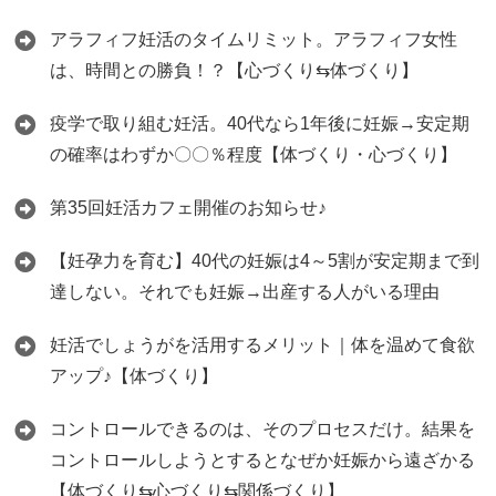
アラフィフ妊活のタイムリミット。アラフィフ女性
は、時間との勝負！？【心づくり⇆体づくり】
疫学で取り組む妊活。40代なら1年後に妊娠→安定期
の確率はわずか〇〇％程度【体づくり・心づくり】
第35回妊活カフェ開催のお知らせ♪
【妊孕力を育む】40代の妊娠は4～5割が安定期まで到
達しない。それでも妊娠→出産する人がいる理由
妊活でしょうがを活用するメリット｜体を温めて食欲
アップ♪【体づくり】
コントロールできるのは、そのプロセスだけ。結果を
コントロールしようとするとなぜか妊娠から遠ざかる
【体づくり⇆心づくり⇆関係づくり】