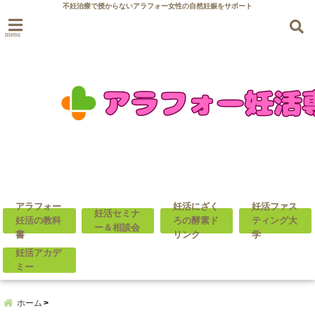
不妊治療で授からないアラフォー女性の自然妊娠をサポート
menu
アラフォー
妊活にざく
妊活ファス
妊活セミナ
妊活の教科
ろの酵素ド
ティング大
ー＆相談会
書
リンク
学
妊活アカデ
ミー
ホーム