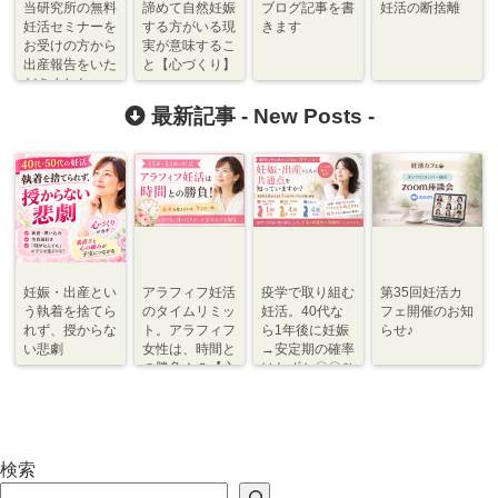
当研究所の無料
諦めて自然妊娠
ブログ記事を書
妊活の断捨離
妊活セミナーを
する方がいる現
きます
お受けの方から
実が意味するこ
出産報告をいた
と【心づくり】
だきました♪
最新記事 -
New Posts
-
妊娠・出産とい
アラフィフ妊活
疫学で取り組む
第35回妊活カ
う執着を捨てら
のタイムリミッ
妊活。40代な
フェ開催のお知
れず、授からな
ト。アラフィフ
ら1年後に妊娠
らせ♪
い悲劇
女性は、時間と
→安定期の確率
の勝負！？【心
はわずか〇〇％
づくり⇆体づく
程度【体づく
り】
り・心づくり】
検索