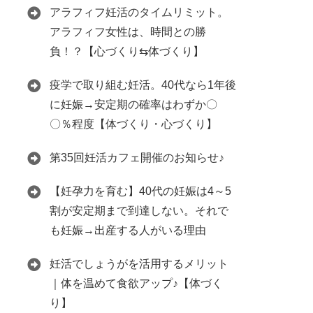
アラフィフ妊活のタイムリミット。
アラフィフ女性は、時間との勝
負！？【心づくり⇆体づくり】
疫学で取り組む妊活。40代なら1年後
に妊娠→安定期の確率はわずか〇
〇％程度【体づくり・心づくり】
第35回妊活カフェ開催のお知らせ♪
【妊孕力を育む】40代の妊娠は4～5
割が安定期まで到達しない。それで
も妊娠→出産する人がいる理由
妊活でしょうがを活用するメリット
｜体を温めて食欲アップ♪【体づく
り】