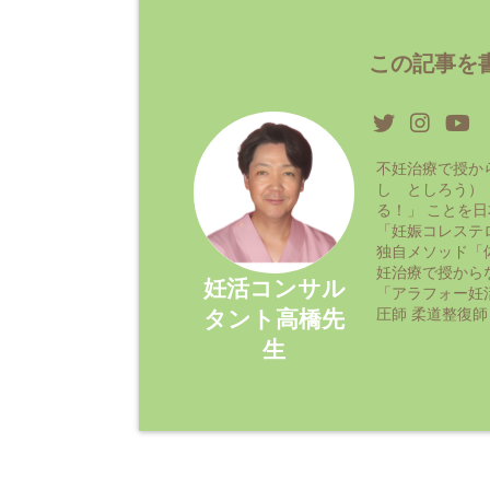
この記事を書
不妊治療で授か
し としろう）
る！」 ことを
「妊娠コレステ
独自メソッド「
妊治療で授から
妊活コンサル
「アラフォー妊
圧師 柔道整復師
タント高橋先
生