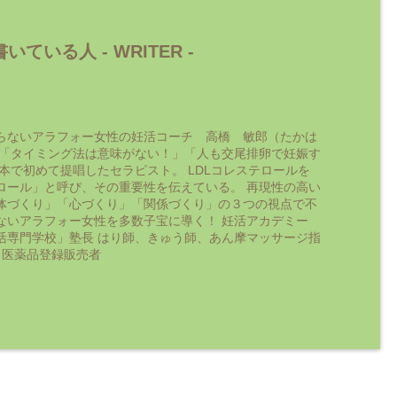
いている人 -
WRITER
-
らないアラフォー女性の妊活コーチ 高橋 敏郎（たかは
 「タイミング法は意味がない！」「人も交尾排卵で妊娠す
日本で初めて提唱したセラピスト。 LDLコレステロールを
ロール」と呼び、その重要性を伝えている。 再現性の高い
体づくり」「心づくり」「関係づくり」の３つの視点で不
ないアラフォー女性を多数子宝に導く！ 妊活アカデミー
活専門学校」塾長 はり師、きゅう師、あん摩マッサージ指
 医薬品登録販売者