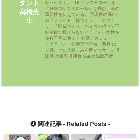
タント
セラピスト。 LDLコレステロールを
「妊娠コレステロール」と呼び、その
高橋先
重要性を伝えている。 再現性の高い
生
独自メソッド「体づくり」「心づく
り」「関係づくり」の３つの視点で不
妊治療で授からないアラフォー女性を
多数子宝に導く！ 妊活アカデミー
「アラフォー妊活専門学校」塾長 は
り師、きゅう師、あん摩マッサージ指
圧師 柔道整復師 医薬品登録販売者
関連記事 -
Related Posts
-