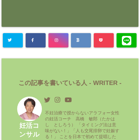
この記事を書いている人 -
WRITER
-
不妊治療で授からないアラフォー女性
の妊活コーチ 高橋 敏郎（たかは
妊活コ
し としろう） 「タイミング法は意
味がない！」「人も交尾排卵で妊娠す
ンサル
る！」 ことを日本で初めて提唱した