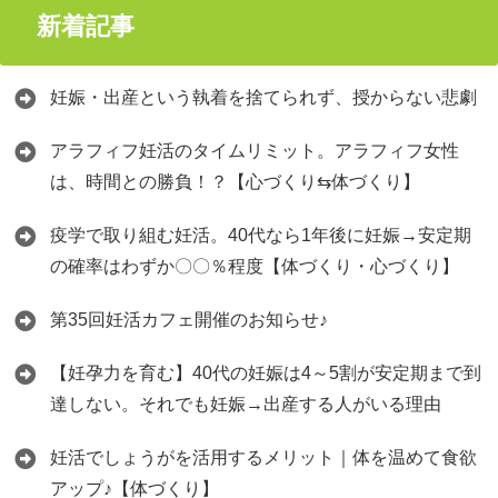
新着記事
妊娠・出産という執着を捨てられず、授からない悲劇
アラフィフ妊活のタイムリミット。アラフィフ女性
は、時間との勝負！？【心づくり⇆体づくり】
疫学で取り組む妊活。40代なら1年後に妊娠→安定期
の確率はわずか〇〇％程度【体づくり・心づくり】
第35回妊活カフェ開催のお知らせ♪
【妊孕力を育む】40代の妊娠は4～5割が安定期まで到
達しない。それでも妊娠→出産する人がいる理由
妊活でしょうがを活用するメリット｜体を温めて食欲
アップ♪【体づくり】