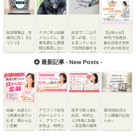
妊活情報は、生
クマに学ぶ妊娠
妊活で〇〇は子
【お知らせ】
成AIに訊く【心
メカニズム、栄
宝への道。△△
40代で自然妊
づくり】
養失調なら受精
を言っている人
娠を目指す女性
卵は着床しない
で自然妊娠する
のための妊活セ
【体づくり】
人がいない【心
ミナー
づくり⇆関係づ
最新記事 -
New Posts
-
くり】
妊娠・出産とい
アラフィフ妊活
疫学で取り組む
第35回妊活カ
う執着を捨てら
のタイムリミッ
妊活。40代な
フェ開催のお知
れず、授からな
ト。アラフィフ
ら1年後に妊娠
らせ♪
い悲劇
女性は、時間と
→安定期の確率
の勝負！？【心
はわずか〇〇％
づくり⇆体づく
程度【体づく