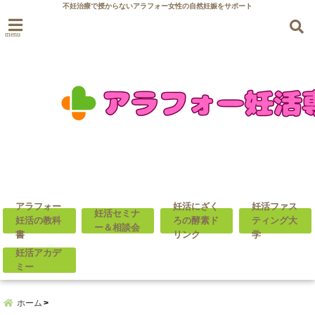
不妊治療で授からないアラフォー女性の自然妊娠をサポート
menu
アラフォー
妊活にざく
妊活ファス
妊活セミナ
妊活の教科
ろの酵素ド
ティング大
ー＆相談会
書
リンク
学
妊活アカデ
ミー
ホーム