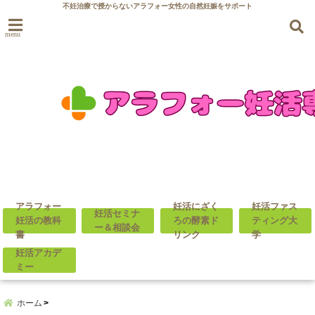
不妊治療で授からないアラフォー女性の自然妊娠をサポート
menu
アラフォー
妊活にざく
妊活ファス
妊活セミナ
妊活の教科
ろの酵素ド
ティング大
ー＆相談会
書
リンク
学
妊活アカデ
ミー
ホーム