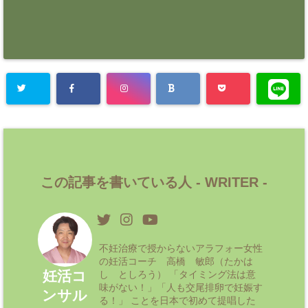
この記事を書いている人 -
WRITER
-
不妊治療で授からないアラフォー女性
の妊活コーチ 高橋 敏郎（たかは
妊活コ
し としろう） 「タイミング法は意
味がない！」「人も交尾排卵で妊娠す
ンサル
る！」 ことを日本で初めて提唱した