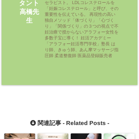
タント
セラピスト。 LDLコレステロールを
「妊娠コレステロール」と呼び、その
高橋先
重要性を伝えている。 再現性の高い
生
独自メソッド「体づくり」「心づく
り」「関係づくり」の３つの視点で不
妊治療で授からないアラフォー女性を
多数子宝に導く！ 妊活アカデミー
「アラフォー妊活専門学校」塾長 は
り師、きゅう師、あん摩マッサージ指
圧師 柔道整復師 医薬品登録販売者
関連記事 -
Related Posts
-