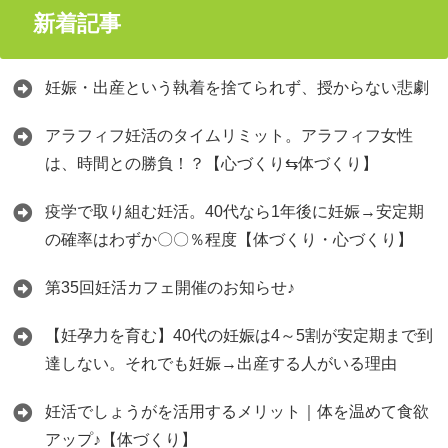
新着記事
妊娠・出産という執着を捨てられず、授からない悲劇
アラフィフ妊活のタイムリミット。アラフィフ女性
は、時間との勝負！？【心づくり⇆体づくり】
疫学で取り組む妊活。40代なら1年後に妊娠→安定期
の確率はわずか〇〇％程度【体づくり・心づくり】
第35回妊活カフェ開催のお知らせ♪
【妊孕力を育む】40代の妊娠は4～5割が安定期まで到
達しない。それでも妊娠→出産する人がいる理由
妊活でしょうがを活用するメリット｜体を温めて食欲
アップ♪【体づくり】