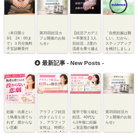
（本日限り
第35回妊活カ
【妊活アカデミ
「自然妊娠は難
3/1 24：00ま
フェ開催のお知
ー卒業生】1人
しい。だから、
で）３月分無料
らせ♪
目妊活…2度の
ステップアップ
子宝診断受付
流産を乗り越え
を検討しましょ
中！
40歳で出産
う」って…本
（アラフォー妊
当？【心づく
最新記事 -
New Posts
-
活専門学校）
り】
妊娠・出産とい
アラフィフ妊活
疫学で取り組む
第35回妊活カ
う執着を捨てら
のタイムリミッ
妊活。40代な
フェ開催のお知
れず、授からな
ト。アラフィフ
ら1年後に妊娠
らせ♪
い悲劇
女性は、時間と
→安定期の確率
の勝負！？【心
はわずか〇〇％
づくり⇆体づく
程度【体づく