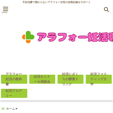
不妊治療で授からないアラフォー女性の自然妊娠をサポート
menu
アラフォー
妊活にざく
妊活ファス
妊活セミナ
妊活の教科
ろの酵素ド
ティング大
ー＆相談会
書
リンク
学
妊活アカデ
ミー
ホーム