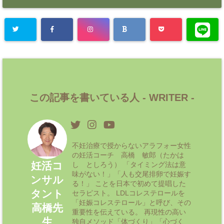
この記事を書いている人 -
WRITER
-
不妊治療で授からないアラフォー女性
の妊活コーチ 高橋 敏郎（たかは
妊活コ
し としろう） 「タイミング法は意
味がない！」「人も交尾排卵で妊娠す
ンサル
る！」 ことを日本で初めて提唱した
タント
セラピスト。 LDLコレステロールを
「妊娠コレステロール」と呼び、その
高橋先
重要性を伝えている。 再現性の高い
生
独自メソッド「体づくり」「心づく