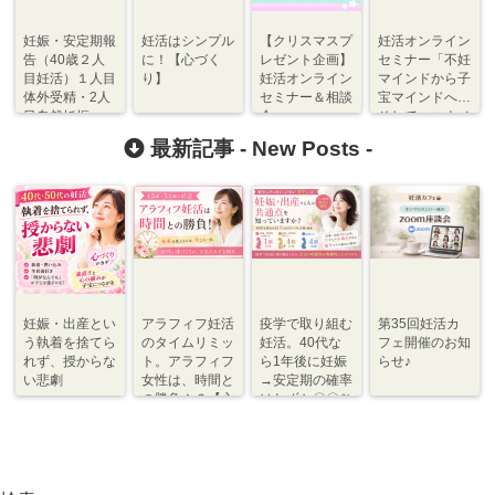
妊娠・安定期報
妊活はシンプル
【クリスマスプ
妊活オンライン
告（40歳２人
に！【心づく
レゼント企画】
セミナー「不妊
目妊活）１人目
り】
妊活オンライン
マインドから子
体外受精・2人
セミナー＆相談
宝マインドへ…
目自然妊娠
会
そして、コウノ
トリがやってく
最新記事 -
New Posts
-
る♪」 開催！
妊娠・出産とい
アラフィフ妊活
疫学で取り組む
第35回妊活カ
う執着を捨てら
のタイムリミッ
妊活。40代な
フェ開催のお知
れず、授からな
ト。アラフィフ
ら1年後に妊娠
らせ♪
い悲劇
女性は、時間と
→安定期の確率
の勝負！？【心
はわずか〇〇％
づくり⇆体づく
程度【体づく
り】
り・心づくり】