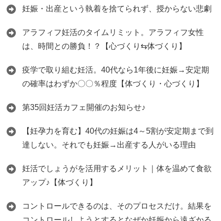
妊娠・出産という執着を捨てられず、授からない悲劇
アラフィフ妊活のタイムリミット。アラフィフ女性
は、時間との勝負！？【心づくり⇆体づくり】
疫学で取り組む妊活。40代なら1年後に妊娠→安定期
の確率はわずか〇〇％程度【体づくり・心づくり】
第35回妊活カフェ開催のお知らせ♪
【妊孕力を育む】40代の妊娠は4～5割が安定期まで到
達しない。それでも妊娠→出産する人がいる理由
妊活でしょうがを活用するメリット｜体を温めて食欲
アップ♪【体づくり】
コントロールできるのは、そのプロセスだけ。結果を
コントロールしようとするとなぜか妊娠から遠ざかる