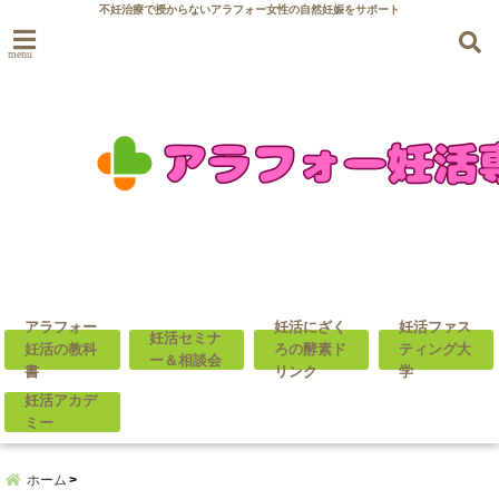
不妊治療で授からないアラフォー女性の自然妊娠をサポート
menu
アラフォー
妊活にざく
妊活ファス
妊活セミナ
妊活の教科
ろの酵素ド
ティング大
ー＆相談会
書
リンク
学
妊活アカデ
ミー
ホーム