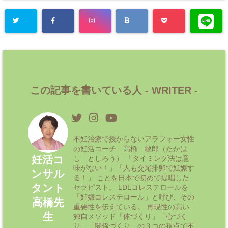
この記事を書いている人 -
WRITER
-
不妊治療で授からないアラフォー女性
の妊活コーチ 高橋 敏郎（たかは
妊活コ
し としろう） 「タイミング法は意
味がない！」「人も交尾排卵で妊娠す
ンサル
る！」 ことを日本で初めて提唱した
タント
セラピスト。 LDLコレステロールを
「妊娠コレステロール」と呼び、その
高橋先
重要性を伝えている。 再現性の高い
生
独自メソッド「体づくり」「心づく
り」「関係づくり」の３つの視点で不