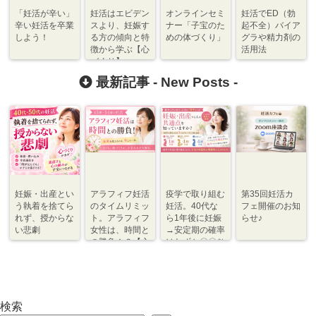
「妊活が辛い」
妊活はエビデン
オンラインセミ
妊活でED（勃
辛い妊活を卒業
スより、妊娠す
ナー「子宝のた
起不全）バイア
しよう！
る方の傾向と特
めの体づくり」
グラや精力剤の
徴から学ぶ【心
活用法
づくり】
最新記事 -
New Posts
-
妊娠・出産とい
アラフィフ妊活
疫学で取り組む
第35回妊活カ
う執着を捨てら
のタイムリミッ
妊活。40代な
フェ開催のお知
れず、授からな
ト。アラフィフ
ら1年後に妊娠
らせ♪
い悲劇
女性は、時間と
→安定期の確率
の勝負！？【心
はわずか〇〇％
づくり⇆体づく
程度【体づく
り】
り・心づくり】
検索