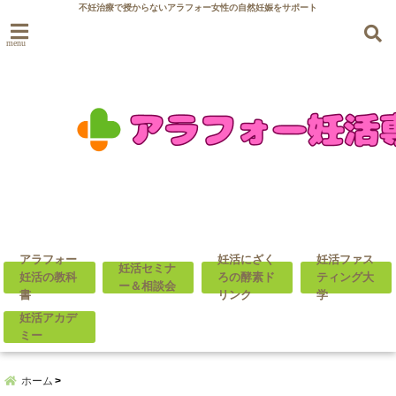
不妊治療で授からないアラフォー女性の自然妊娠をサポート
menu
アラフォー
妊活にざく
妊活ファス
妊活セミナ
妊活の教科
ろの酵素ド
ティング大
ー＆相談会
書
リンク
学
妊活アカデ
ミー
ホーム