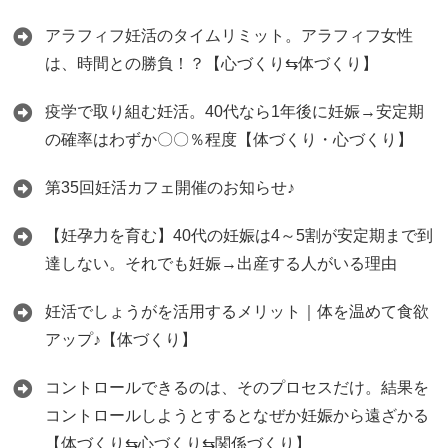
アラフィフ妊活のタイムリミット。アラフィフ女性
は、時間との勝負！？【心づくり⇆体づくり】
疫学で取り組む妊活。40代なら1年後に妊娠→安定期
の確率はわずか〇〇％程度【体づくり・心づくり】
第35回妊活カフェ開催のお知らせ♪
【妊孕力を育む】40代の妊娠は4～5割が安定期まで到
達しない。それでも妊娠→出産する人がいる理由
妊活でしょうがを活用するメリット｜体を温めて食欲
アップ♪【体づくり】
コントロールできるのは、そのプロセスだけ。結果を
コントロールしようとするとなぜか妊娠から遠ざかる
【体づくり⇆心づくり⇆関係づくり】