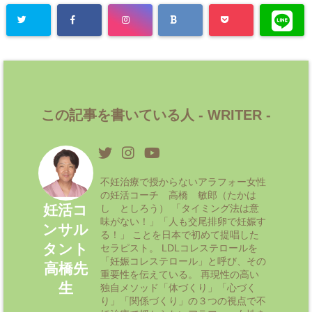
この記事を書いている人 -
WRITER
-
不妊治療で授からないアラフォー女性
の妊活コーチ 高橋 敏郎（たかは
妊活コ
し としろう） 「タイミング法は意
味がない！」「人も交尾排卵で妊娠す
ンサル
る！」 ことを日本で初めて提唱した
タント
セラピスト。 LDLコレステロールを
「妊娠コレステロール」と呼び、その
高橋先
重要性を伝えている。 再現性の高い
生
独自メソッド「体づくり」「心づく
り」「関係づくり」の３つの視点で不