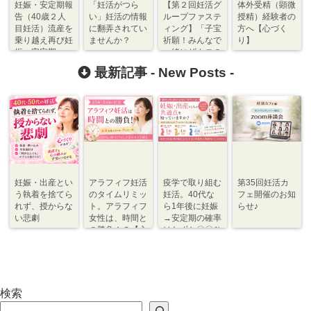
妊娠・安定期報
「妊活がつら
【第２回妊活グ
体外受精（顕微
告（40歳２人
い」妊活の情報
ループファステ
授精）経験者の
目妊活）流産を
に翻弄されてい
ィング】「子宝
方へ【心づく
乗り越え再び妊
ませんか？
祈願！みんなで
り】
娠→安定期
一緒にザクロの
酵素ドリンクで
最新記事 -
New Posts
-
妊活ファスティ
ング♪」
妊娠・出産とい
アラフィフ妊活
疫学で取り組む
第35回妊活カ
う執着を捨てら
のタイムリミッ
妊活。40代な
フェ開催のお知
れず、授からな
ト。アラフィフ
ら1年後に妊娠
らせ♪
い悲劇
女性は、時間と
→安定期の確率
の勝負！？【心
はわずか〇〇％
づくり⇆体づく
程度【体づく
り】
り・心づくり】
検索