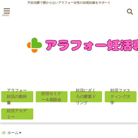
不妊治療で授からないアラフォー女性の自然妊娠をサポート
menu
アラフォー
妊活にざく
妊活ファス
妊活セミナ
妊活の教科
ろの酵素ド
ティング大
ー＆相談会
書
リンク
学
妊活アカデ
ミー
ホーム