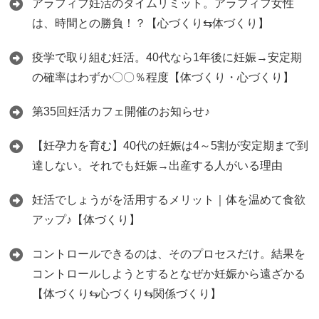
アラフィフ妊活のタイムリミット。アラフィフ女性
は、時間との勝負！？【心づくり⇆体づくり】
疫学で取り組む妊活。40代なら1年後に妊娠→安定期
の確率はわずか〇〇％程度【体づくり・心づくり】
第35回妊活カフェ開催のお知らせ♪
【妊孕力を育む】40代の妊娠は4～5割が安定期まで到
達しない。それでも妊娠→出産する人がいる理由
妊活でしょうがを活用するメリット｜体を温めて食欲
アップ♪【体づくり】
コントロールできるのは、そのプロセスだけ。結果を
コントロールしようとするとなぜか妊娠から遠ざかる
【体づくり⇆心づくり⇆関係づくり】