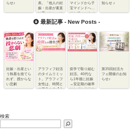
らせ♪
表。「他人の妊
マインドから子
知らせ ♪
娠・出産が素直
宝マインドへ…
に喜べない」は
そして、コウノ
不妊の原因
トリがやってく
最新記事 -
New Posts
-
【心づくり】
る♪」 開催！
妊娠・出産とい
アラフィフ妊活
疫学で取り組む
第35回妊活カ
う執着を捨てら
のタイムリミッ
妊活。40代な
フェ開催のお知
れず、授からな
ト。アラフィフ
ら1年後に妊娠
らせ♪
い悲劇
女性は、時間と
→安定期の確率
の勝負！？【心
はわずか〇〇％
づくり⇆体づく
程度【体づく
り】
り・心づくり】
検索