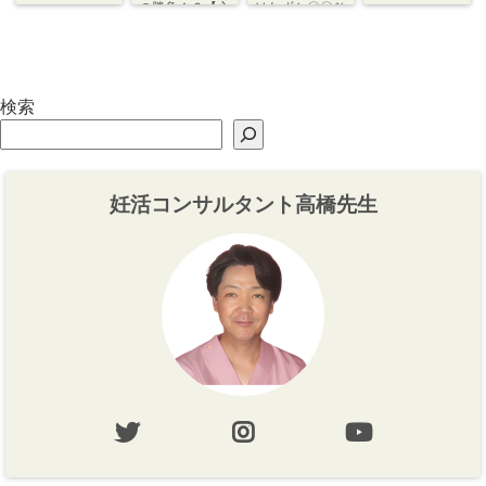
の勝負！？【心
はわずか〇〇％
づくり⇆体づく
程度【体づく
り】
り・心づくり】
検索
妊活コンサルタント高橋先生