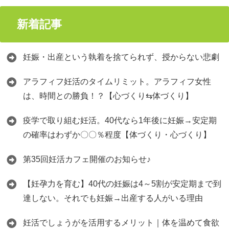
新着記事
妊娠・出産という執着を捨てられず、授からない悲劇
アラフィフ妊活のタイムリミット。アラフィフ女性
は、時間との勝負！？【心づくり⇆体づくり】
疫学で取り組む妊活。40代なら1年後に妊娠→安定期
の確率はわずか〇〇％程度【体づくり・心づくり】
第35回妊活カフェ開催のお知らせ♪
【妊孕力を育む】40代の妊娠は4～5割が安定期まで到
達しない。それでも妊娠→出産する人がいる理由
妊活でしょうがを活用するメリット｜体を温めて食欲