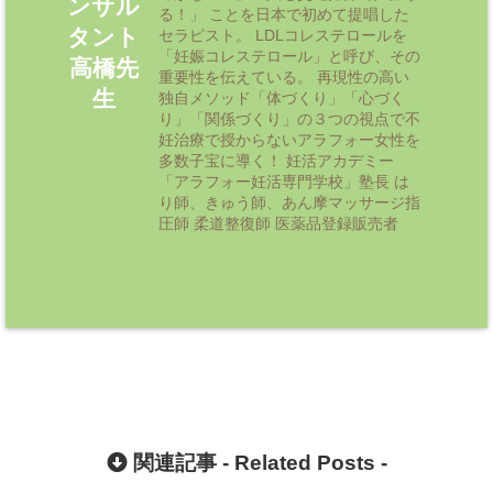
ンサル
る！」 ことを日本で初めて提唱した
タント
セラピスト。 LDLコレステロールを
「妊娠コレステロール」と呼び、その
高橋先
重要性を伝えている。 再現性の高い
生
独自メソッド「体づくり」「心づく
り」「関係づくり」の３つの視点で不
妊治療で授からないアラフォー女性を
多数子宝に導く！ 妊活アカデミー
「アラフォー妊活専門学校」塾長 は
り師、きゅう師、あん摩マッサージ指
圧師 柔道整復師 医薬品登録販売者
関連記事 -
Related Posts
-