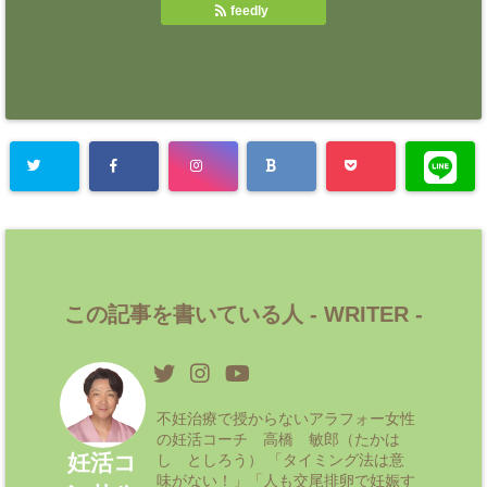
feedly
この記事を書いている人 -
WRITER
-
不妊治療で授からないアラフォー女性
の妊活コーチ 高橋 敏郎（たかは
妊活コ
し としろう） 「タイミング法は意
味がない！」「人も交尾排卵で妊娠す