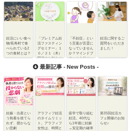
妊活にいい食べ
「プレミアム妊
「不妊症」とい
妊活に関するご
物/長寿村で食
活ファスティン
う言葉が言霊に
質問をいただき
べられている2
グセミナー」１
なっていません
ました！
つの食材とは？
０／２１（木）
か？マインドブ
開催のお知らせ
ロックを外せ
ば、確率が急上
最新記事 -
New Posts
-
昇する！
妊娠・出産とい
アラフィフ妊活
疫学で取り組む
第35回妊活カ
う執着を捨てら
のタイムリミッ
妊活。40代な
フェ開催のお知
れず、授からな
ト。アラフィフ
ら1年後に妊娠
らせ♪
い悲劇
女性は、時間と
→安定期の確率