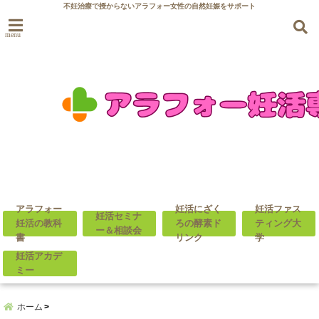
不妊治療で授からないアラフォー女性の自然妊娠をサポート
menu
アラフォー
妊活にざく
妊活ファス
妊活セミナ
妊活の教科
ろの酵素ド
ティング大
ー＆相談会
書
リンク
学
妊活アカデ
ミー
ホーム