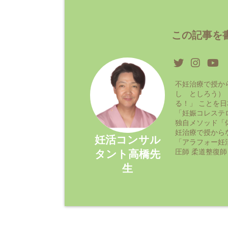
この記事を書
不妊治療で授か
し としろう）
る！」 ことを
「妊娠コレステ
独自メソッド「
妊治療で授から
妊活コンサル
「アラフォー妊
圧師 柔道整復師
タント高橋先
生