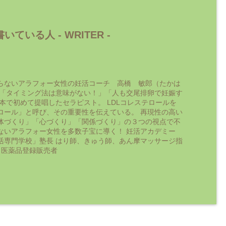
いている人 -
WRITER
-
らないアラフォー女性の妊活コーチ 高橋 敏郎（たかは
 「タイミング法は意味がない！」「人も交尾排卵で妊娠す
日本で初めて提唱したセラピスト。 LDLコレステロールを
ロール」と呼び、その重要性を伝えている。 再現性の高い
体づくり」「心づくり」「関係づくり」の３つの視点で不
ないアラフォー女性を多数子宝に導く！ 妊活アカデミー
活専門学校」塾長 はり師、きゅう師、あん摩マッサージ指
 医薬品登録販売者