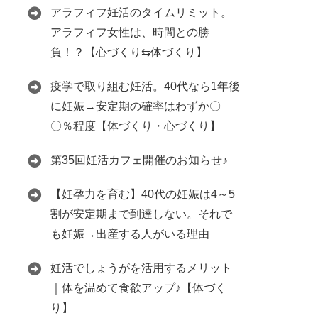
アラフィフ妊活のタイムリミット。
アラフィフ女性は、時間との勝
負！？【心づくり⇆体づくり】
疫学で取り組む妊活。40代なら1年後
に妊娠→安定期の確率はわずか〇
〇％程度【体づくり・心づくり】
第35回妊活カフェ開催のお知らせ♪
【妊孕力を育む】40代の妊娠は4～5
割が安定期まで到達しない。それで
も妊娠→出産する人がいる理由
妊活でしょうがを活用するメリット
｜体を温めて食欲アップ♪【体づく
り】