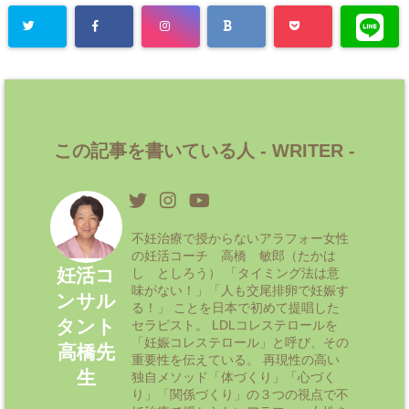
この記事を書いている人 -
WRITER
-
不妊治療で授からないアラフォー女性
の妊活コーチ 高橋 敏郎（たかは
妊活コ
し としろう） 「タイミング法は意
味がない！」「人も交尾排卵で妊娠す
ンサル
る！」 ことを日本で初めて提唱した
タント
セラピスト。 LDLコレステロールを
「妊娠コレステロール」と呼び、その
高橋先
重要性を伝えている。 再現性の高い
生
独自メソッド「体づくり」「心づく
り」「関係づくり」の３つの視点で不