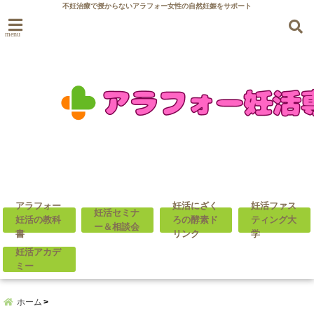
不妊治療で授からないアラフォー女性の自然妊娠をサポート
menu
アラフォー
妊活にざく
妊活ファス
妊活セミナ
妊活の教科
ろの酵素ド
ティング大
ー＆相談会
書
リンク
学
妊活アカデ
ミー
ホーム