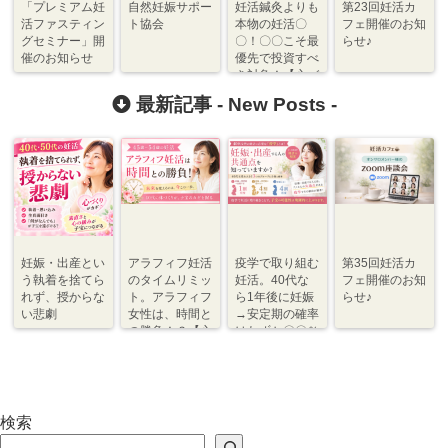
「プレミアム妊
自然妊娠サポー
妊活鍼灸よりも
第23回妊活カ
活ファスティン
ト協会
本物の妊活〇
フェ開催のお知
グセミナー」開
〇！〇〇こそ最
らせ♪
催のお知らせ
優先で投資すべ
き対象！【心づ
くり】
最新記事 -
New Posts
-
妊娠・出産とい
アラフィフ妊活
疫学で取り組む
第35回妊活カ
う執着を捨てら
のタイムリミッ
妊活。40代な
フェ開催のお知
れず、授からな
ト。アラフィフ
ら1年後に妊娠
らせ♪
い悲劇
女性は、時間と
→安定期の確率
の勝負！？【心
はわずか〇〇％
づくり⇆体づく
程度【体づく
り】
り・心づくり】
検索