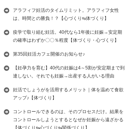
アラフィフ妊活のタイムリミット。アラフィフ女性
は、時間との勝負！？【心づくり⇆体づくり】
疫学で取り組む妊活。40代なら1年後に妊娠→安定期
の確率はわずか〇〇％程度【体づくり・心づくり】
第35回妊活カフェ開催のお知らせ♪
【妊孕力を育む】40代の妊娠は4～5割が安定期まで到
達しない。それでも妊娠→出産する人がいる理由
妊活でしょうがを活用するメリット｜体を温めて食欲
アップ♪【体づくり】
コントロールできるのは、そのプロセスだけ。結果を
コントロールしようとするとなぜか妊娠から遠ざかる
【体づくり⇆心づくり⇆関係づくり】