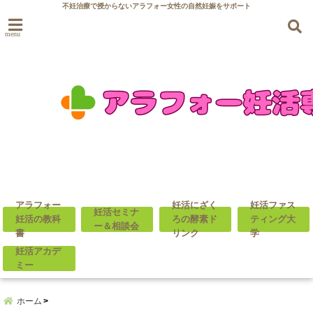
不妊治療で授からないアラフォー女性の自然妊娠をサポート
menu
アラフォー
妊活にざく
妊活ファス
妊活セミナ
妊活の教科
ろの酵素ド
ティング大
ー＆相談会
書
リンク
学
妊活アカデ
ミー
ホーム