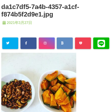
da1c7df5-7a4b-4357-a1cf-
f874b5f2d9e1.jpg
2021年3月27日