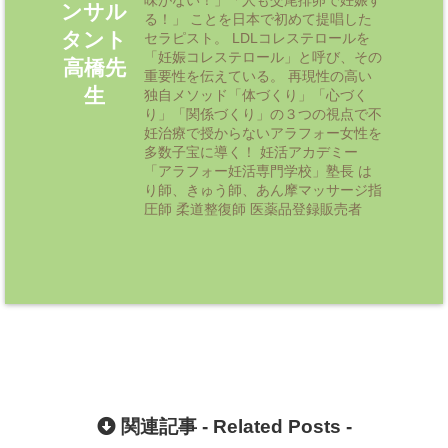
ンサル
る！」 ことを日本で初めて提唱した
タント
セラピスト。 LDLコレステロールを
「妊娠コレステロール」と呼び、その
高橋先
重要性を伝えている。 再現性の高い
生
独自メソッド「体づくり」「心づく
り」「関係づくり」の３つの視点で不
妊治療で授からないアラフォー女性を
多数子宝に導く！ 妊活アカデミー
「アラフォー妊活専門学校」塾長 は
り師、きゅう師、あん摩マッサージ指
圧師 柔道整復師 医薬品登録販売者
関連記事 -
Related Posts
-