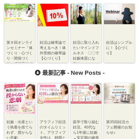
第９回オンライ
妊活は確率論で
妊活に取り入れ
妊活はシンプル
ンセミナー「体
考えるべき！体
たいマインドフ
に！【心づく
づくり・心づく
外受精の確率論
ルネス 〇〇で
り】
り・関係づく
【心づくり】
妊娠体質にな
り」で妊活サポ
る！
ート
最新記事 -
New Posts
-
妊娠・出産とい
アラフィフ妊活
疫学で取り組む
第35回妊活カ
う執着を捨てら
のタイムリミッ
妊活。40代な
フェ開催のお知
れず、授からな
ト。アラフィフ
ら1年後に妊娠
らせ♪
い悲劇
女性は、時間と
→安定期の確率