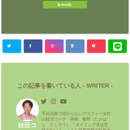
feedly
この記事を書いている人 -
WRITER
-
不妊治療で授からないアラフォー女性
の妊活コーチ 高橋 敏郎（たかは
妊活コ
し としろう） 「タイミング法は意
味がない！」「人も交尾排卵で妊娠す