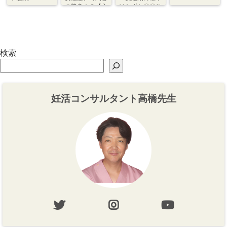
の勝負！？【心
はわずか〇〇％
づくり⇆体づく
程度【体づく
り】
り・心づくり】
検索
妊活コンサルタント高橋先生