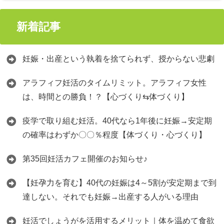
新着記事
妊娠・出産という執着を捨てられず、授からない悲劇
アラフィフ妊活のタイムリミット。アラフィフ女性
は、時間との勝負！？【心づくり⇆体づくり】
疫学で取り組む妊活。40代なら1年後に妊娠→安定期
の確率はわずか〇〇％程度【体づくり・心づくり】
第35回妊活カフェ開催のお知らせ♪
【妊孕力を育む】40代の妊娠は4～5割が安定期まで到
達しない。それでも妊娠→出産する人がいる理由
妊活でしょうがを活用するメリット｜体を温めて食欲