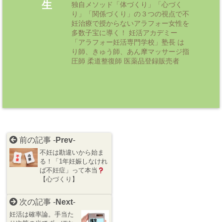
生
独自メソッド「体づくり」「心づく
り」「関係づくり」の３つの視点で不
妊治療で授からないアラフォー女性を
多数子宝に導く！ 妊活アカデミー
「アラフォー妊活専門学校」塾長 は
り師、きゅう師、あん摩マッサージ指
圧師 柔道整復師 医薬品登録販売者
前の記事 -
Prev
-
不妊は勘違いから始ま
る！「1年妊娠しなけれ
ば不妊症」って本当
【心づくり】
次の記事 -
Next
-
妊活は確率論。手当た