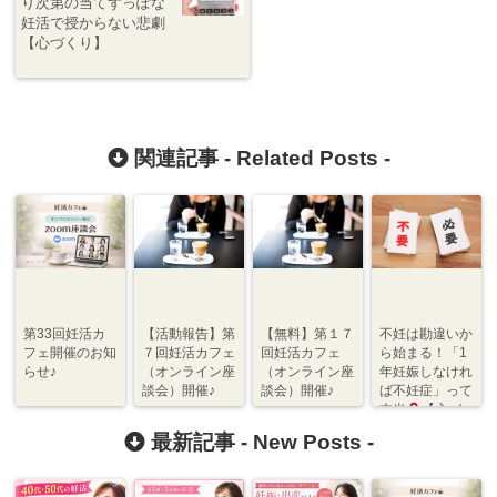
り次第の当てずっぽな
妊活で授からない悲劇
【心づくり】
関連記事 -
Related Posts
-
第33回妊活カ
【活動報告】第
【無料】第１７
不妊は勘違いか
フェ開催のお知
７回妊活カフェ
回妊活カフェ
ら始まる！「1
らせ♪
（オンライン座
（オンライン座
年妊娠しなけれ
談会）開催♪
談会）開催♪
ば不妊症」って
本当
【心づ
くり】
最新記事 -
New Posts
-