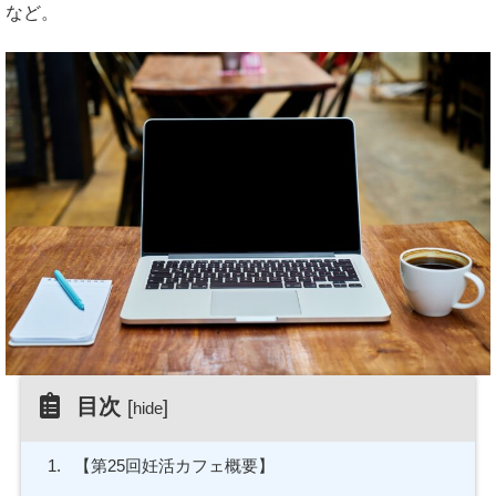
など。
目次
[
]
hide
1.
【第25回妊活カフェ概要】