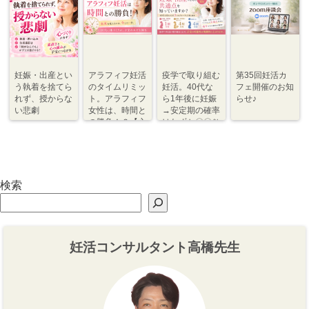
妊娠・出産とい
アラフィフ妊活
疫学で取り組む
第35回妊活カ
う執着を捨てら
のタイムリミッ
妊活。40代な
フェ開催のお知
れず、授からな
ト。アラフィフ
ら1年後に妊娠
らせ♪
い悲劇
女性は、時間と
→安定期の確率
の勝負！？【心
はわずか〇〇％
づくり⇆体づく
程度【体づく
り】
り・心づくり】
検索
妊活コンサルタント高橋先生