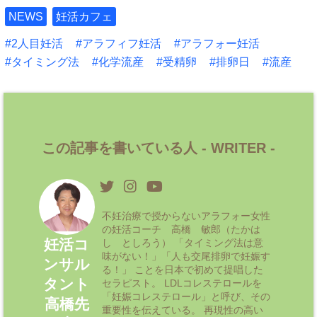
NEWS
妊活カフェ
2人目妊活
アラフィフ妊活
アラフォー妊活
タイミング法
化学流産
受精卵
排卵日
流産
この記事を書いている人 -
WRITER
-
不妊治療で授からないアラフォー女性
の妊活コーチ 高橋 敏郎（たかは
妊活コ
し としろう） 「タイミング法は意
味がない！」「人も交尾排卵で妊娠す
ンサル
る！」 ことを日本で初めて提唱した
タント
セラピスト。 LDLコレステロールを
「妊娠コレステロール」と呼び、その
高橋先
重要性を伝えている。 再現性の高い