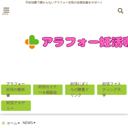
不妊治療で授からないアラフォー女性の自然妊娠をサポート
menu
アラフォー
妊活にざく
妊活ファス
妊活セミナ
妊活の教科
ろの酵素ド
ティング大
ー＆相談会
書
リンク
学
妊活アカデ
ミー
NEWS
ホーム