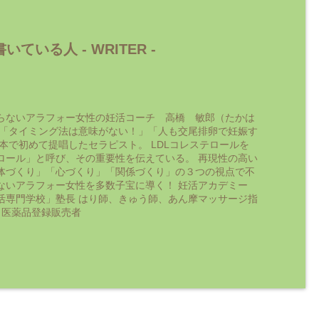
いている人 -
WRITER
-
らないアラフォー女性の妊活コーチ 高橋 敏郎（たかは
 「タイミング法は意味がない！」「人も交尾排卵で妊娠す
日本で初めて提唱したセラピスト。 LDLコレステロールを
ロール」と呼び、その重要性を伝えている。 再現性の高い
体づくり」「心づくり」「関係づくり」の３つの視点で不
ないアラフォー女性を多数子宝に導く！ 妊活アカデミー
活専門学校」塾長 はり師、きゅう師、あん摩マッサージ指
 医薬品登録販売者