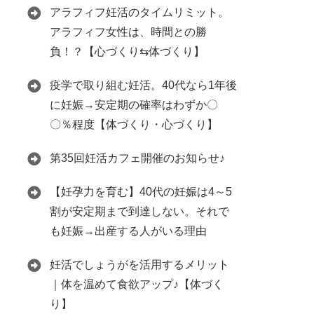
アラフィフ妊活のタイムリミット。
アラフィフ女性は、時間との勝
負！？【心づくり⇆体づくり】
疫学で取り組む妊活。40代なら1年後
に妊娠→安定期の確率はわずか〇
〇％程度【体づくり・心づくり】
第35回妊活カフェ開催のお知らせ♪
【妊孕力を育む】40代の妊娠は4～5
割が安定期まで到達しない。それで
も妊娠→出産する人がいる理由
妊活でしょうがを活用するメリット
｜体を温めて食欲アップ♪【体づく
り】