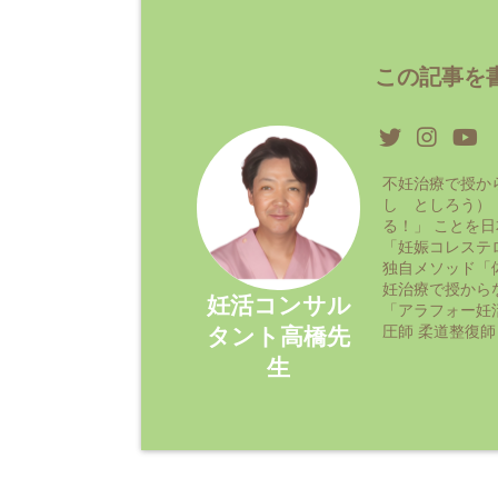
この記事を書
不妊治療で授か
し としろう）
る！」 ことを
「妊娠コレステ
独自メソッド「
妊治療で授から
妊活コンサル
「アラフォー妊
圧師 柔道整復師
タント高橋先
生