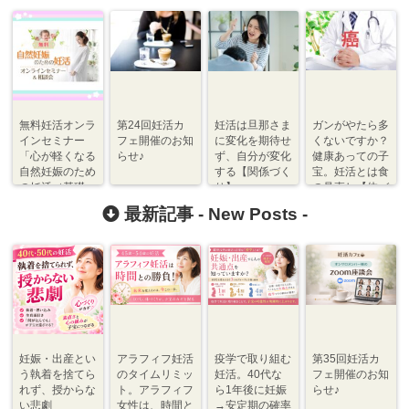
無料妊活オンラ
第24回妊活カ
妊活は旦那さま
ガンがやたら多
インセミナー
フェ開催のお知
に変化を期待せ
くないですか？
「心が軽くなる
らせ♪
ず、自分が変化
健康あっての子
自然妊娠のため
する【関係づく
宝。妊活とは食
の妊活（基礎
り】
の見直し【体づ
編）」（１２０
くり】
最新記事 -
New Posts
-
分）開催のお知
らせ
妊娠・出産とい
アラフィフ妊活
疫学で取り組む
第35回妊活カ
う執着を捨てら
のタイムリミッ
妊活。40代な
フェ開催のお知
れず、授からな
ト。アラフィフ
ら1年後に妊娠
らせ♪
い悲劇
女性は、時間と
→安定期の確率