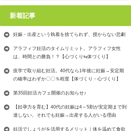
新着記事
妊娠・出産という執着を捨てられず、授からない悲劇
アラフィフ妊活のタイムリミット。アラフィフ女性
は、時間との勝負！？【心づくり⇆体づくり】
疫学で取り組む妊活。40代なら1年後に妊娠→安定期
の確率はわずか〇〇％程度【体づくり・心づくり】
第35回妊活カフェ開催のお知らせ♪
【妊孕力を育む】40代の妊娠は4～5割が安定期まで到
達しない。それでも妊娠→出産する人がいる理由
妊活でしょうがを活用するメリット｜体を温めて食欲