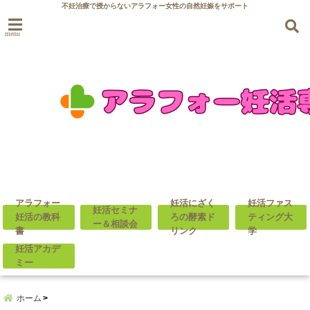
不妊治療で授からないアラフォー女性の自然妊娠をサポート
menu
アラフォー
妊活にざく
妊活ファス
妊活セミナ
妊活の教科
ろの酵素ド
ティング大
ー＆相談会
書
リンク
学
妊活アカデ
ミー
ホーム