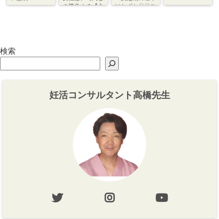
の勝負！？【心
はわずか〇〇％
づくり⇆体づく
程度【体づく
り】
り・心づくり】
検索
妊活コンサルタント高橋先生