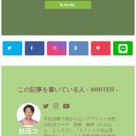
feedly
この記事を書いている人 -
WRITER
-
不妊治療で授からないアラフォー女性
の妊活コーチ 高橋 敏郎（たかは
妊活コ
し としろう） 「タイミング法は意
味がない！」「人も交尾排卵で妊娠す