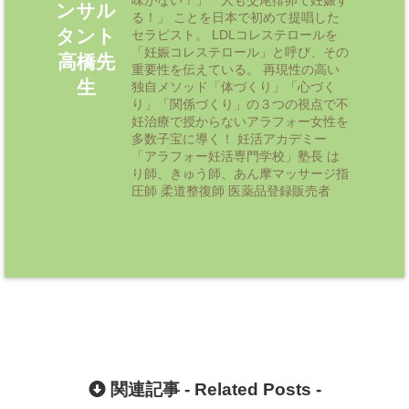
ンサル
る！」 ことを日本で初めて提唱した
タント
セラピスト。 LDLコレステロールを
「妊娠コレステロール」と呼び、その
高橋先
重要性を伝えている。 再現性の高い
生
独自メソッド「体づくり」「心づく
り」「関係づくり」の３つの視点で不
妊治療で授からないアラフォー女性を
多数子宝に導く！ 妊活アカデミー
「アラフォー妊活専門学校」塾長 は
り師、きゅう師、あん摩マッサージ指
圧師 柔道整復師 医薬品登録販売者
関連記事 -
Related Posts
-