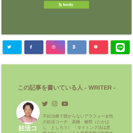
feedly
この記事を書いている人 -
WRITER
-
不妊治療で授からないアラフォー女性
の妊活コーチ 高橋 敏郎（たかは
妊活コ
し としろう） 「タイミング法は意
味がない！」「人も交尾排卵で妊娠す