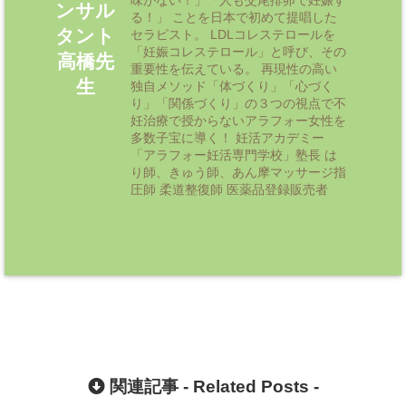
ンサル
る！」 ことを日本で初めて提唱した
タント
セラピスト。 LDLコレステロールを
「妊娠コレステロール」と呼び、その
高橋先
重要性を伝えている。 再現性の高い
生
独自メソッド「体づくり」「心づく
り」「関係づくり」の３つの視点で不
妊治療で授からないアラフォー女性を
多数子宝に導く！ 妊活アカデミー
「アラフォー妊活専門学校」塾長 は
り師、きゅう師、あん摩マッサージ指
圧師 柔道整復師 医薬品登録販売者
関連記事 -
Related Posts
-