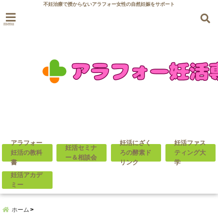
不妊治療で授からないアラフォー女性の自然妊娠をサポート
menu
アラフォー
妊活にざく
妊活ファス
妊活セミナ
妊活の教科
ろの酵素ド
ティング大
ー＆相談会
書
リンク
学
妊活アカデ
ミー
ホーム