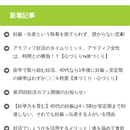
新着記事
妊娠・出産という執着を捨てられず、授からない悲劇
アラフィフ妊活のタイムリミット。アラフィフ女性
は、時間との勝負！？【心づくり⇆体づくり】
疫学で取り組む妊活。40代なら1年後に妊娠→安定期
の確率はわずか〇〇％程度【体づくり・心づくり】
第35回妊活カフェ開催のお知らせ♪
【妊孕力を育む】40代の妊娠は4～5割が安定期まで到
達しない。それでも妊娠→出産する人がいる理由
妊活でしょうがを活用するメリット｜体を温めて食欲