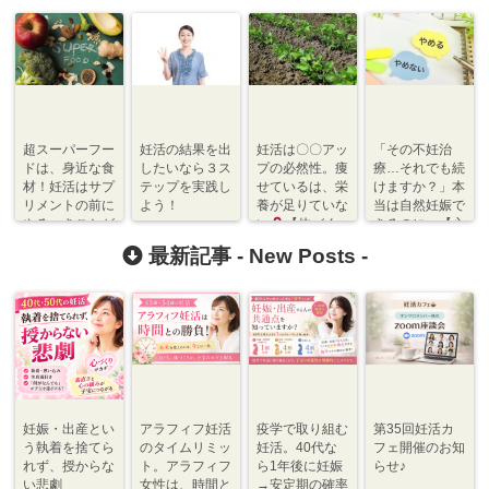
超スーパーフー
妊活の結果を出
妊活は〇〇アッ
「その不妊治
ドは、身近な食
したいなら３ス
プの必然性。痩
療…それでも続
材！妊活はサプ
テップを実践し
せているは、栄
けますか？」本
リメントの前に
よう！
養が足りていな
当は自然妊娠で
やるべきことが
い
【体づく
きるのに…【心
ある。
り】
づくり】
最新記事 -
New Posts
-
妊娠・出産とい
アラフィフ妊活
疫学で取り組む
第35回妊活カ
う執着を捨てら
のタイムリミッ
妊活。40代な
フェ開催のお知
れず、授からな
ト。アラフィフ
ら1年後に妊娠
らせ♪
い悲劇
女性は、時間と
→安定期の確率