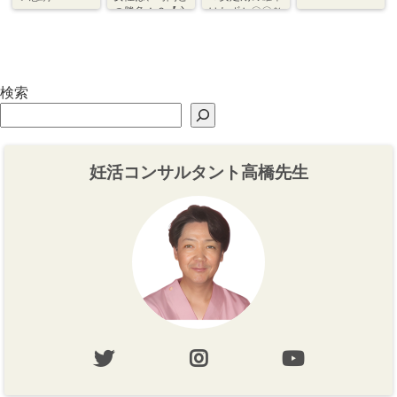
の勝負！？【心
はわずか〇〇％
づくり⇆体づく
程度【体づく
り】
り・心づくり】
検索
妊活コンサルタント高橋先生