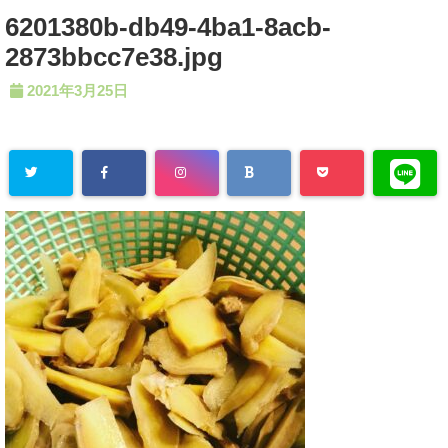
6201380b-db49-4ba1-8acb-
2873bbcc7e38.jpg
2021年3月25日