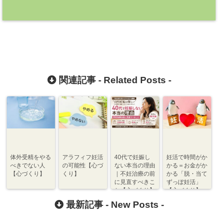
関連記事 -
Related Posts
-
体外受精をやる
アラフィフ妊活
40代で妊娠し
妊活で時間がか
べきでない人
の可能性【心づ
ない本当の理由
かる＝お金がか
【心づくり】
くり】
｜不妊治療の前
かる「脱・当て
に見直すべきこ
ずっぽ妊活」
と【心づくり】
【心づくり】
最新記事 -
New Posts
-