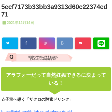
5ecf7173b33bb3a9313d60c22374ed
71
2021年12月14日
アラフォーだって自然妊娠できるに決まって
いる！
☆子宝へ導く「ザクロの酵素ドリンク」
https://total-health-lab.com/zakuro-drink/