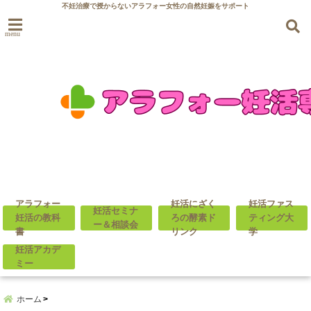
不妊治療で授からないアラフォー女性の自然妊娠をサポート
menu
アラフォー
妊活にざく
妊活ファス
妊活セミナ
妊活の教科
ろの酵素ド
ティング大
ー＆相談会
書
リンク
学
妊活アカデ
ミー
ホーム