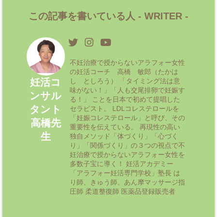
この記事を書いている人 -
WRITER
-
不妊治療で授からないアラフォー女性
の妊活コーチ 高橋 敏郎（たかは
妊活コ
し としろう） 「タイミング法は意
味がない！」「人も交尾排卵で妊娠す
ンサル
る！」 ことを日本で初めて提唱した
タント
セラピスト。 LDLコレステロールを
「妊娠コレステロール」と呼び、その
高橋先
重要性を伝えている。 再現性の高い
生
独自メソッド「体づくり」「心づく
り」「関係づくり」の３つの視点で不
妊治療で授からないアラフォー女性を
多数子宝に導く！ 妊活アカデミー
「アラフォー妊活専門学校」塾長 は
り師、きゅう師、あん摩マッサージ指
圧師 柔道整復師 医薬品登録販売者