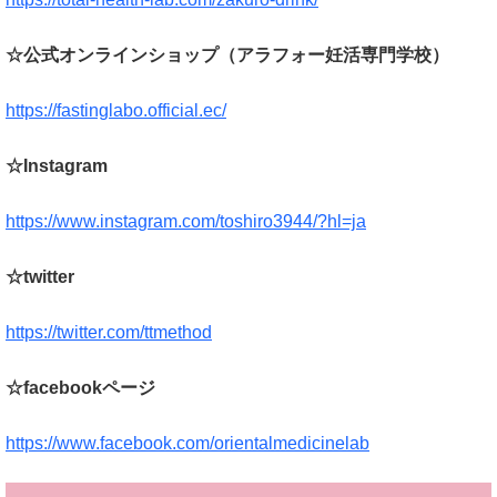
☆公式オンラインショップ（アラフォー妊活専門学校）
https://fastinglabo.official.ec/
☆Instagram
https://www.instagram.com/toshiro3944/?hl=ja
☆twitter
https://twitter.com/ttmethod
☆facebookページ
https://www.facebook.com/orientalmedicinelab