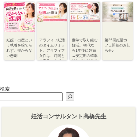
妊娠・出産とい
アラフィフ妊活
疫学で取り組む
第35回妊活カ
う執着を捨てら
のタイムリミッ
妊活。40代な
フェ開催のお知
れず、授からな
ト。アラフィフ
ら1年後に妊娠
らせ♪
い悲劇
女性は、時間と
→安定期の確率
の勝負！？【心
はわずか〇〇％
づくり⇆体づく
程度【体づく
り】
り・心づくり】
検索
妊活コンサルタント高橋先生